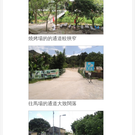
燒烤場的的通道較狹窄
往馬場的通道大致闊落