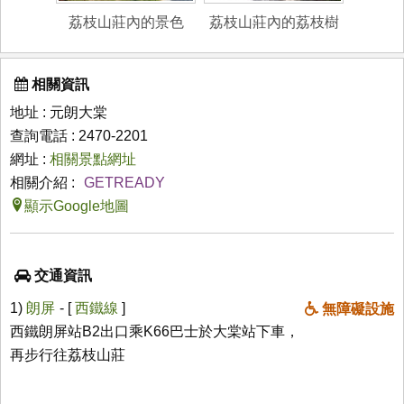
荔枝山莊內的景色
荔枝山莊內的荔枝樹
相關資訊
地址 : 元朗大棠
查詢電話 : 2470-2201
網址 :
相關景點網址
相關介紹 :
GETREADY
顯示Google地圖
交通資訊
1)
朗屏
- [
西鐵線
]
無障礙設施
西鐵朗屏站B2出口乘K66巴士於大棠站下車，
再步行往荔枝山莊