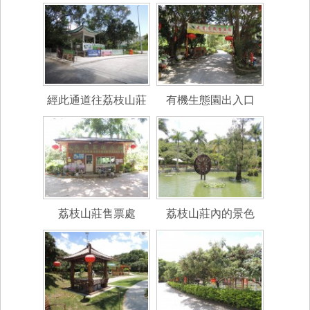
經此通道往荔枝山莊
有機生態園出入口
荔枝山莊售票處
荔枝山莊內的景色