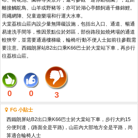
離接觸鴕鳥、山羊或野豬等；亦可於湖心亭餵飼過千條錦鯉。
而繩網陣、兒童遊樂場和行運大水車。
大棠荔枝山莊內設少量無障礙設施，包括出入口、通道、暢通
易達洗手間等，惟因景點位於郊區，部份路段如燒烤場的通道
較狹窄，並需要通過樓梯級，輪椅/行動不便人士如前往參觀需
要注意。西鐵朗屏站B2出口乘K66巴士於大棠站下車，再步行
往荔枝山莊。
0
0
3
FG 小貼士
西鐵朗屏站B2出口乘K66巴士於大棠站下車，步行大約15
分便到達，(路面全是平路)，山莊內大部地方全是平路，尚
算適合輪椅人士