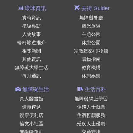
環球資訊
去街 Guider
實時資訊
無障礙餐廳
星級專訪
觀光旅遊
人物故事
主題公園
輪椅旅遊推介
休憩公園
相關新聞
宗教建築/博物館
其他資訊
購物指南
無障礙大學生活
教育機構
每月通訊
休憩娛樂
無障礙生活
生活百科
真人圖書館
無障礙網上學習
優惠速遞
傷殘人士就業
復康便利店
住宿暫顧服務
輪友小社區
殘疾人士優惠
無障礙運動
交通安排