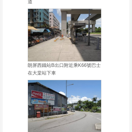
道
朗屏西鐵站B出口附近乘K66號巴士
在大棠站下車