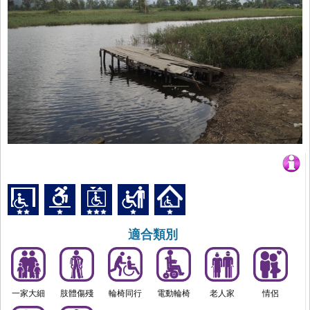
適合類別
一家大細
肢體傷殘
輪椅同行
電動輪椅
老人家
情侶