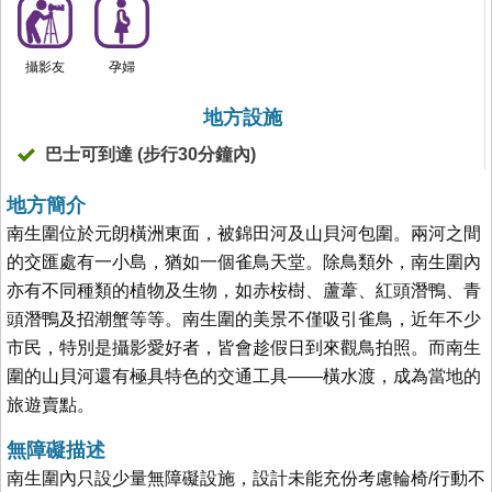
攝影友
孕婦
地方設施
巴士可到達 (步行30分鐘內)
地方簡介
南生圍位於元朗橫洲東面，被錦田河及山貝河包圍。兩河之間
的交匯處有一小島，猶如一個雀鳥天堂。除鳥類外，南生圍內
亦有不同種類的植物及生物，如赤桉樹、蘆葦、紅頭潛鴨、青
頭潛鴨及招潮蟹等等。南生圍的美景不僅吸引雀鳥，近年不少
市民，特別是攝影愛好者，皆會趁假日到來觀鳥拍照。而南生
圍的山貝河還有極具特色的交通工具——橫水渡，成為當地的
旅遊賣點。
無障礙描述
南生圍內只設少量無障礙設施，設計未能充份考慮輪椅/行動不