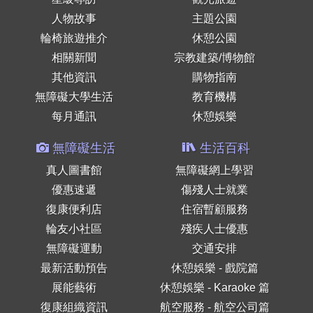
人物故事
主題公園
輪椅旅遊推介
休憩公園
相關新聞
宗教建築/博物館
其他資訊
購物指南
無障礙大學生活
教育機構
每月通訊
休憩娛樂
無障礙生活
生活百科
真人圖書館
無障礙網上學習
優惠速遞
傷殘人士就業
復康便利店
住宿暫顧服務
輪友小社區
殘疾人士優惠
無障礙運動
交通安排
最新活動預告
休憩娛樂 - 戲院篇
展能藝術
休憩娛樂 - Karaoke 篇
復康組織資訊
航空服務 - 航空公司篇