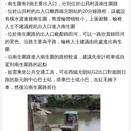
- 南生圍有2個主要出入口，分別位於山貝村及南生圍路
- 位於山貝村的出入口離西鐵元朗站約20分鐘路程，該處設
有橫水渡連接南生圍，惟渡輪體積較小，上落困難，輪椅
人士不建議經此出入口進入南生圍
- 位於南生圍路的出入口毗鄰錦田河，可以一路欣賞錦田河
的景色。沿路主要為平路，輪椅人士建議由此處進出南生
圍
- 沿南生圍路進入南生圍的路程較遠，建議先坐計程車或自
駕到南生圍路的起點
- 如需乘坐公共交通工具，可在西鐵元朗站G2出口對面朗日
路的新元朗中心巴士站，搭乘巴士或小巴，在紅毛橋下
車，然後沿南生圍路前往