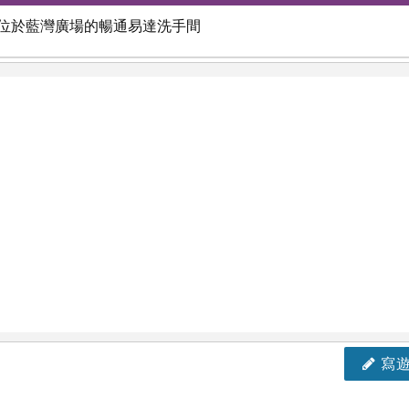
用位於藍灣廣場的暢通易達洗手間
寫