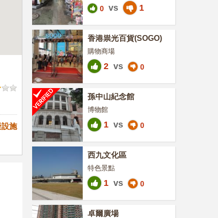
vs
1
0
香港祟光百貨(SOGO)
購物商場
2
vs
0
孫中山紀念館
博物館
1
vs
0
礙設施
西九文化區
特色景點
1
vs
0
卓爾廣場