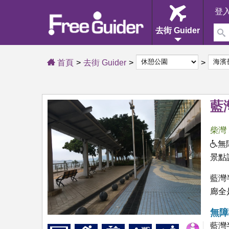
登
去街 Guider
首頁
去街 Guider
藍
柴灣
無
景點
藍灣
廊全
無障
藍灣