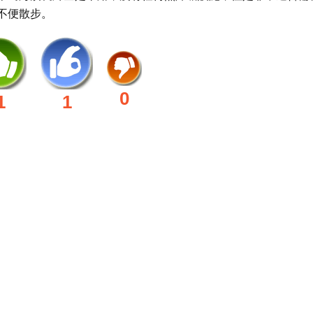
不便散步。
0
1
1