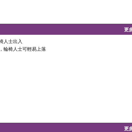
更
輪椅人士出入
坦，輪椅人士可輕易上落
更