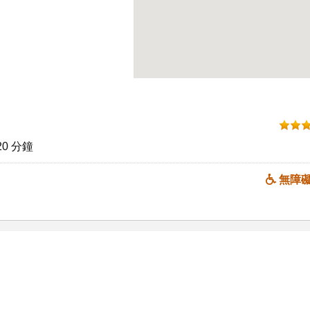
0 分鐘
無障