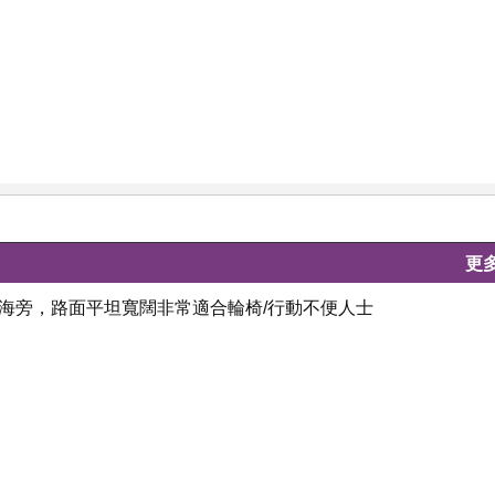
更
號海旁，路面平坦寬闊非常適合輪椅/行動不便人士