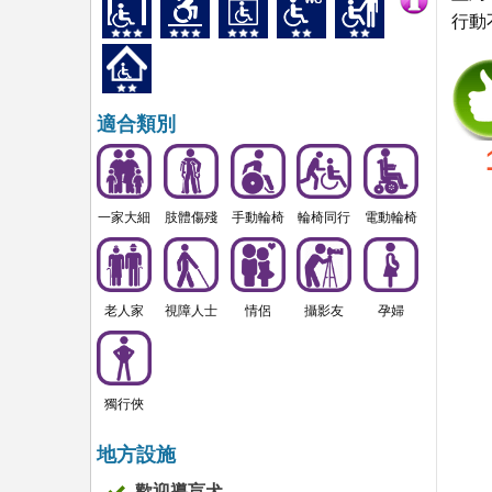
行動
適合類別
一家大細
肢體傷殘
手動輪椅
輪椅同行
電動輪椅
老人家
視障人士
情侶
攝影友
孕婦
獨行俠
地方設施
歡迎導盲犬