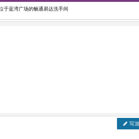
用位于蓝湾广场的畅通易达洗手间
写