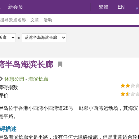
入
新会员
繁體
EN
A
湾半岛海滨长廊
休憩公园
-
海滨长廊
障碍指数
评价
半岛位于香港小西湾小西湾道28号，毗邻小西湾运动场，其海滨
是平路。
碍描述
半岛海滨长廊全是平路，没有任何无障碍设施，但是非常适合轮椅