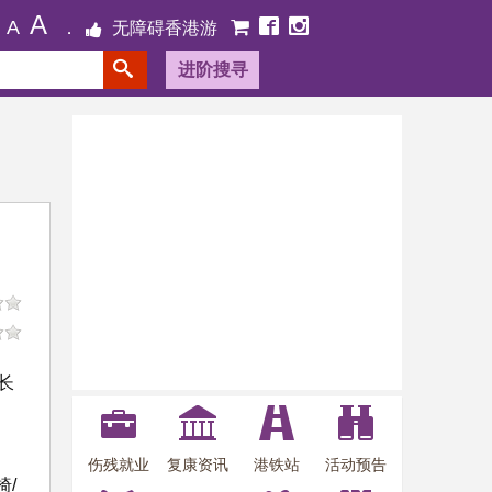
A
A
无障碍香港游
进阶搜寻
长
伤残就业
复康资讯
港铁站
活动预告
/