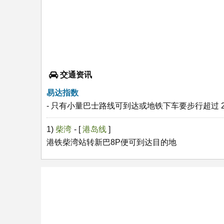
交通资讯
易达指数
- 只有小量巴士路线可到达或地铁下车要步行超过 2
1)
柴湾
- [
港岛线
]
港铁柴湾站转新巴8P便可到达目的地