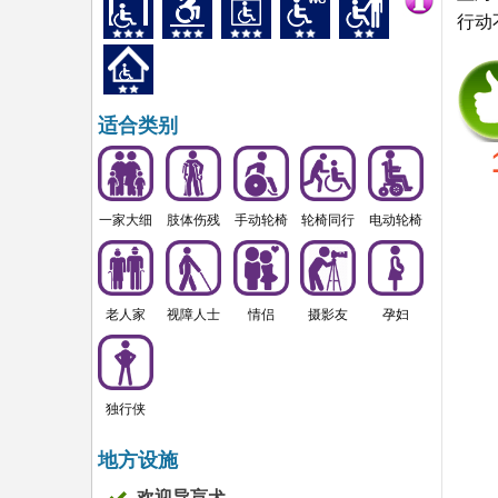
行动
适合类别
一家大细
肢体伤残
手动轮椅
轮椅同行
电动轮椅
老人家
视障人士
情侣
摄影友
孕妇
独行侠
地方设施
欢迎导盲犬