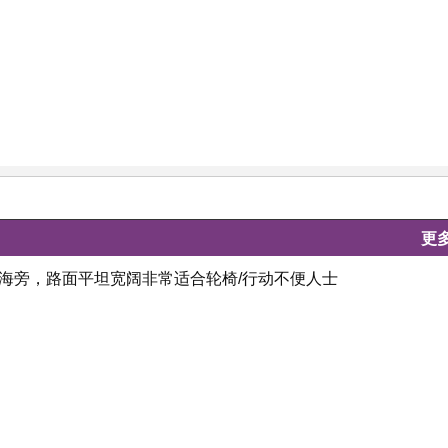
更
号海旁，路面平坦宽阔非常适合轮椅/行动不便人士