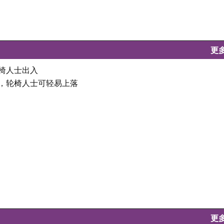
更
轮椅人士出入
坦，轮椅人士可轻易上落
更