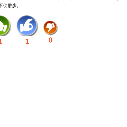
不便散步。
0
1
1