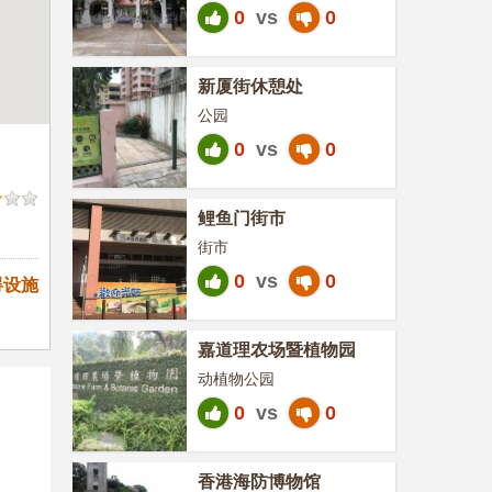
0
vs
0
新厦街休憩处
公园
0
vs
0
鲤鱼门街市
街市
0
vs
0
碍设施
嘉道理农场暨植物园
动植物公园
0
vs
0
香港海防博物馆