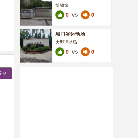
博物馆
0
vs
0
城门谷运动场
大型运动场
0
vs
0
多