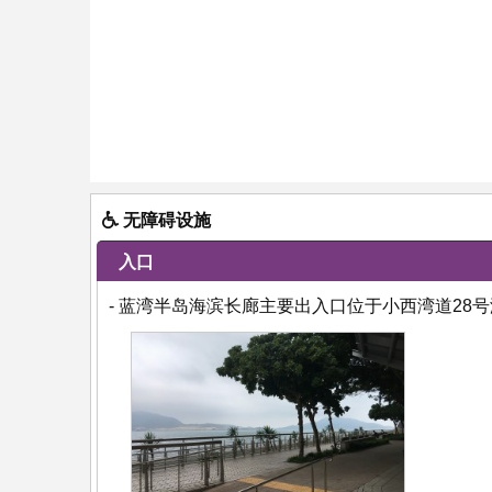
无障碍设施
入口
- 蓝湾半岛海滨长廊主要出入口位于小西湾道28