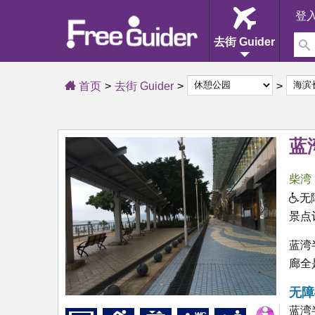
登
去街 Guider
首页
去街 Guider
蓝
柴湾
无
景点
蓝湾
廊全
无障
蓝湾