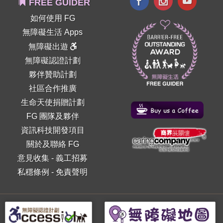
FREE GUIDER
如何使用 FG
無障礙生活 Apps
無障礙出遊
無障礙認證計劃
夥伴贊助計劃
社區合作推廣
生命天使捐贈計劃
FG 團隊及夥伴
資訊科技開發項目
關於及聯絡 FG
意見收集
-
義工招募
私穩條例
-
免責聲明