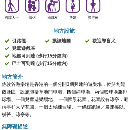
視障人士
情侶
攝影友
孕婦
獨行俠
地方設施
引路徑
摸讀地圖
歡迎導盲犬
兒童遊戲區
地鐵可到達 (步行15分鐘內)
巴士可到達 (步行15分鐘內)
地方簡介
佐敦谷遊樂場是香港的一個分開3期興建的遊樂場，位於九龍
觀塘區，設施包括草地門球場、四個網球場、兩個籃球場兼排
球場、一個兒童遊樂場地、 一個園景花園，花園設有涼亭，避
雨亭和大型花圃、一個太極練習場、 一條緩跑徑／晨運徑以、
棋䒷、涼亭等。
無障礙描述