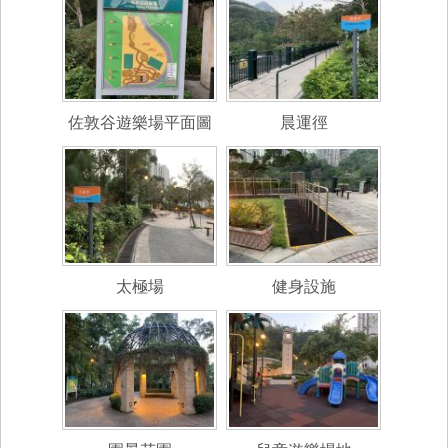
佐敦谷遊樂場平面圖
晨運徑
太極場
健身設施