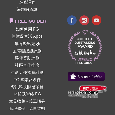
進修課程
港鐵站資訊
FREE GUIDER
如何使用 FG
無障礙生活 Apps
無障礙出遊
無障礙認證計劃
夥伴贊助計劃
社區合作推廣
生命天使捐贈計劃
FG 團隊及夥伴
資訊科技開發項目
關於及聯絡 FG
意見收集
-
義工招募
私穩條例
-
免責聲明