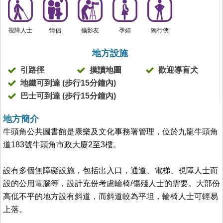
視障人士
情侶
攝影友
孕婦
獨行俠
地方設施
引路徑
摸讀地圖
歡迎導盲犬
地鐵可到達 (步行15分鐘內)
巴士可到達 (步行15分鐘內)
地方簡介
牛頭角公共圖書館是康樂及文化事務署管理，位於九龍牛頭角
道183號牛頭角市政大廈2至3樓。
設有多個無障礙設施，包括出入口，通道、電梯、視障人士而
設的公用電腦等，設計充份考慮輪椅/傷殘人士的需要。大部份
高低不平的地方設有斜道，而斜道較為平坦，輪椅人士可輕易
上落。