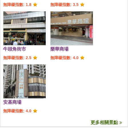
務處(牛頭角青少年綜
無障礙指數: 1.8
無障礙指數: 3.5
合服務中心)
牛頭角街市
樂華商場
無障礙指數: 2.5
無障礙指數: 4.0
安基商場
無障礙指數: 4.0
更多相關景點