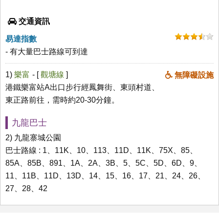
交通資訊
易達指數
- 有大量巴士路線可到達
1)
樂富
- [
觀塘線
]
無障礙設施
港鐵樂富站A出口步行經鳳舞街、東頭村道
、
東正路前往，需時約20-30分鐘。
九龍巴士
2) 九龍寨城公園
巴士路線 : 1、11K、10、113、11D、11K、75X、85、
85A、85B、891、1A、2A、3B、5、5C、5D、6D、9、
11、11B、11D、13D、14、15、16、17、21、24、26、
27、28、42