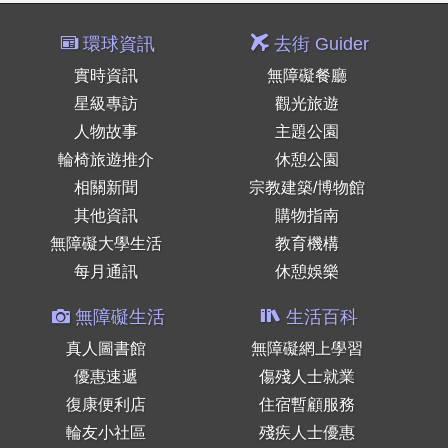
環球資訊
去街 Guider
實時資訊
無障礙餐廳
星級專訪
觀光旅遊
人物故事
主題公園
輪椅旅遊推介
休憩公園
相關新聞
宗教建築/博物館
其他資訊
購物指南
無障礙大學生活
教育機構
每月通訊
休憩娛樂
無障礙生活
生活百科
真人圖書館
無障礙網上學習
優惠速遞
傷殘人士就業
復康便利店
住宿暫顧服務
輪友小社區
殘疾人士優惠