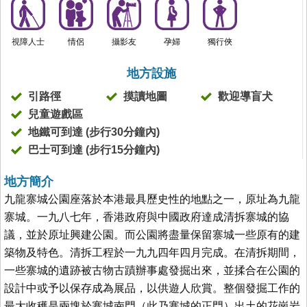
視障人士
情侶
攝影友
孕婦
獨行俠
地方設施
引路徑
摸讀地圖
歡迎導盲犬
兒童遊戲區
地鐵可到達 (步行30分鐘內)
巴士可到達 (步行15分鐘內)
地方簡介
九龍寨城公園座落於本港最具歷史性的地點之一，原址為九龍
寨城。一九八七年，香港政府與中國政府達成清拆寨城的協
議，並於原址興建公園。而公園將盡量保留寨城一些原有的建
築物及特色。清拆工程於一九九四年四月完成。在清拆期間，
一些寨城的遺跡被古物古蹟辦事處發掘出來，並揉合在公園的
設計中或予以保存成為展品，以供遊人欣賞。整個發掘工作的
最大收穫是兩塊於寨城南門（此乃寨城的正門）出土的花崗岩