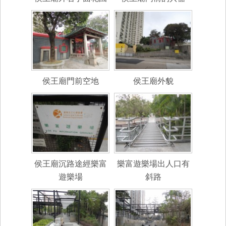
侯王廟門前空地
侯王廟外貌
侯王廟沉路途經樂富
樂富遊樂場出人口有
遊樂場
斜路