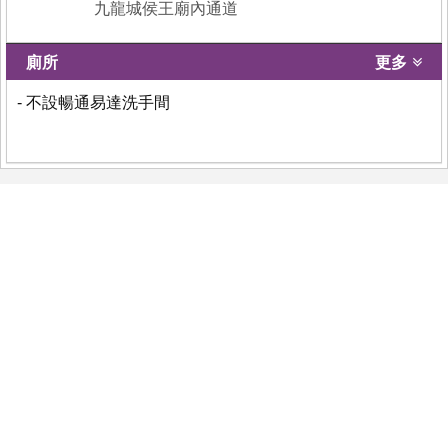
九龍城侯王廟內通道
廁所
更多
- 不設暢通易達洗手間