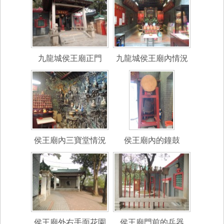
九龍城侯王廟正門
九龍城侯王廟內情況
侯王廟內三寶堂情況
侯王廟內的鐘鼓
侯王廟外右手面花園
侯王廟門前的兵器