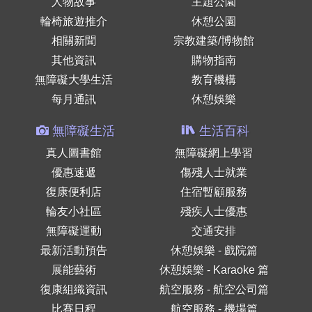
人物故事
主題公園
輪椅旅遊推介
休憩公園
相關新聞
宗教建築/博物館
其他資訊
購物指南
無障礙大學生活
教育機構
每月通訊
休憩娛樂
無障礙生活
生活百科
真人圖書館
無障礙網上學習
優惠速遞
傷殘人士就業
復康便利店
住宿暫顧服務
輪友小社區
殘疾人士優惠
無障礙運動
交通安排
最新活動預告
休憩娛樂 - 戲院篇
展能藝術
休憩娛樂 - Karaoke 篇
復康組織資訊
航空服務 - 航空公司篇
比賽日程
航空服務 - 機場篇