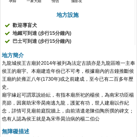
孕婦
一家大細
情侶
攝影友
地方設施
歡迎導盲犬
地鐵可到達 (步行15分鐘內)
巴士可到達 (步行15分鐘內)
地方簡介
九龍城侯王古廟於2014年被列為法定古蹟亦是九龍區唯一主奉
侯王的廟宇。本廟建造年份已不可考，根據廟內的古鐘推斷侯
王廟約於雍正八年(1730年)或之前建成，至今已有二百多年歷
史。
廟宇緣起可謂眾說紛紜，有指本廟所祀的楊侯，為南宋功臣楊
亮節，因襄助宋帝昺南逃九龍，護駕有功，世人建廟以作紀
念，詳情可見廟前庭院牆上，由前清遺老陳伯陶所撰的碑文；
也有人認為侯王就是為宋帝昺治病的楊二伯公
無障礙描述