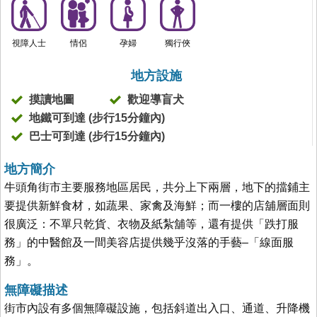
視障人士
情侶
孕婦
獨行俠
地方設施
摸讀地圖
歡迎導盲犬
地鐵可到達 (步行15分鐘內)
巴士可到達 (步行15分鐘內)
地方簡介
牛頭角街市主要服務地區居民，共分上下兩層，地下的擋鋪主
要提供新鮮食材，如蔬果、家禽及海鮮；而一樓的店舖層面則
很廣泛：不單只乾貨、衣物及紙紮舖等，還有提供「跌打服
務」的中醫館及一間美容店提供幾乎沒落的手藝–「線面服
務」。
無障礙描述
街市內設有多個無障礙設施，包括斜道出入口、通道、升降機