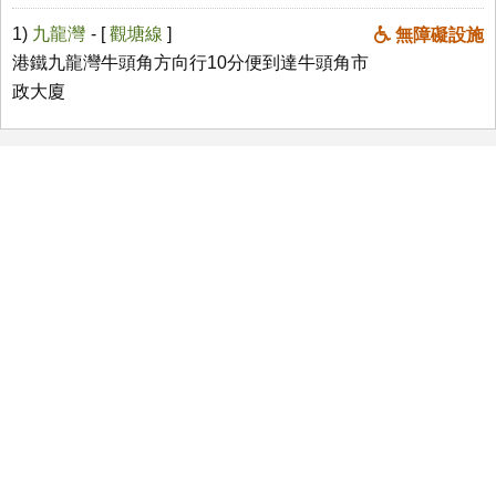
1)
九龍灣
- [
觀塘線
]
無障礙設施
港鐵九龍灣牛頭角方向行10分便到達牛頭角市
政大廈