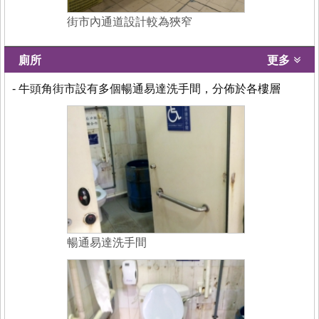
街市內通道設計較為狹窄
廁所
更多
- 牛頭角街市設有多個暢通易達洗手間，分佈於各樓層
暢通易達洗手間