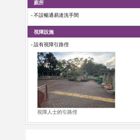
廁所
- 不設暢通易達洗手間
視障設施
- 設有視障引路俓
視障人士的引路俓