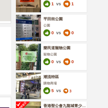
1
vs
1
平田街公園
公園
0
vs
0
樂民道寵物公園
寵物公園
0
vs
0
潮流特區
購物商場
5
vs
3
香港聖公會九龍城青少年