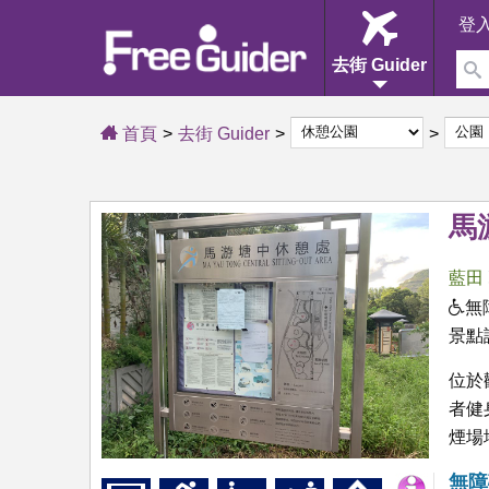
登
去街 Guider
首頁
去街 Guider
馬
藍田
無
景點
位於
者健
煙場
無障