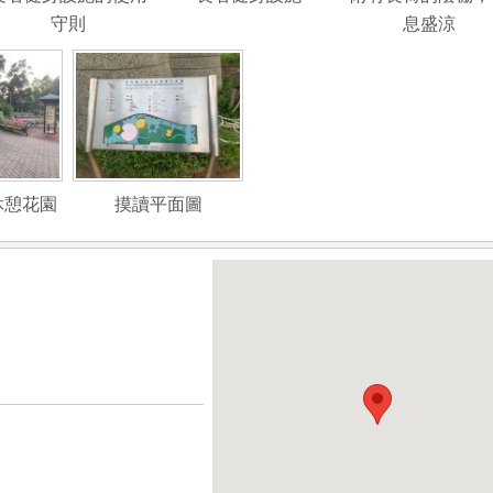
守則
息盛涼
休憩花園
摸讀平面圖