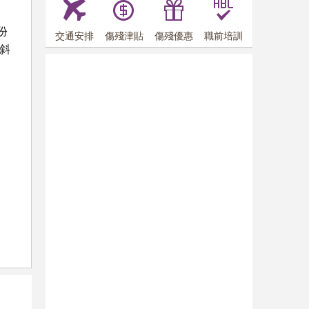
、
份
交通安排
傷殘津貼
傷殘優惠
職前培訓
斜