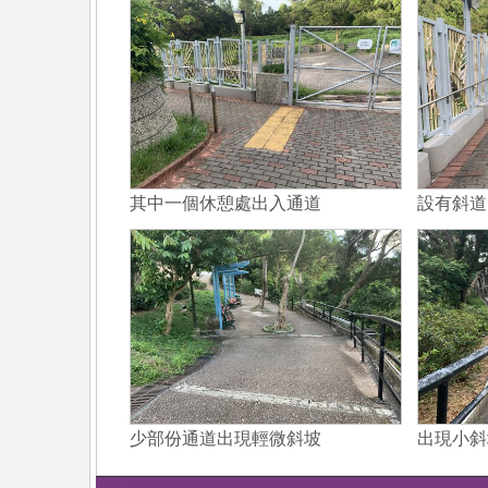
其中一個休憩處出入通道
設有斜道
少部份通道出現輕微斜坡
出現小斜