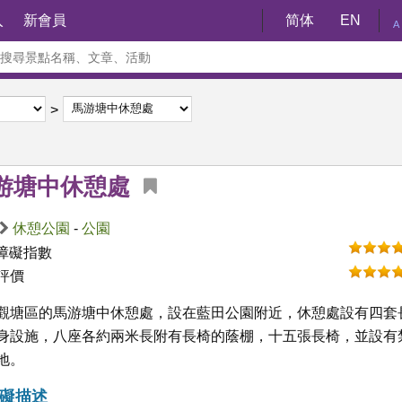
入
新會員
简体
EN
A
游塘中休憩處
休憩公園
-
公園
障礙指數
評價
觀塘區的馬游塘中休憩處，設在藍田公園附近，休憩處設有四套
身設施，八座各約兩米長附有長椅的蔭棚，十五張長椅，並設有
地。
礙描述