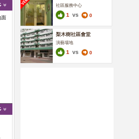
綜合服務中心
多
社區服務中心
1
vs
0
地面
梨木樹社區會堂
演藝場地
1
vs
0
多