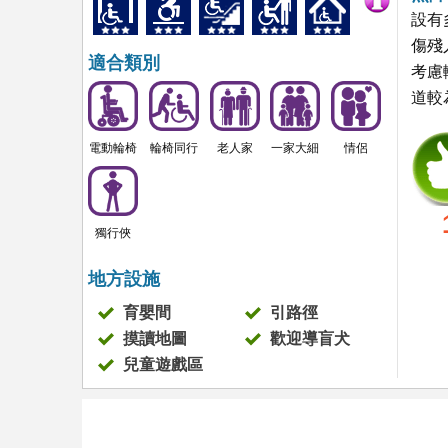
設有
傷殘
適合類別
考慮
道較
電動輪椅
輪椅同行
老人家
一家大細
情侶
獨行俠
地方設施
育嬰間
引路徑
摸讀地圖
歡迎導盲犬
兒童遊戲區