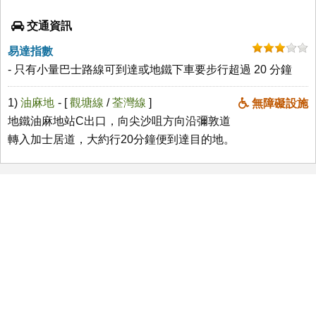
交通資訊
易達指數
- 只有小量巴士路線可到達或地鐵下車要步行超過 20 分鐘
1)
油麻地
- [
觀塘線
/
荃灣線
]
無障礙設施
地鐵油麻地站C出口，向尖沙咀方向沿彌敦道
轉入加士居道，大約行20分鐘便到達目的地。