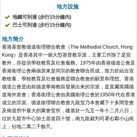
地方設施
地鐵可到達 (步行15分鐘內)
巴士可到達 (步行15分鐘內)
地方簡介
香港基督教循道衛理聯合教會（The Methodist Church, Hong
Kong）是香港其中一個大型基督教宗派，主要工作除了是宣
教外，亦提供學校教育及社會服務。1975年由香港循道公會及
香港衛理公會兩個原來是同宗的教會聯合而成，致力於結合宣
教牧養、學校教育及社會服務是聯合教會的願景和理想。香港
循道公會是由前循道華南教區發展出來的宗派，是直屬英國循
道海外差會；香港衛理公會由美國衛理公會於1950年代在香港
成立的宗派。循道衞理聯合教會九龍堂乃本會屬下十多間堂會
及佈道所中最大的聚會堂所，建基於一九五一年十二月八日，
位於九龍市中心加士居道四十號，南九龍裁判司署右鄰小山崗
上，佔地二萬二千餘尺。