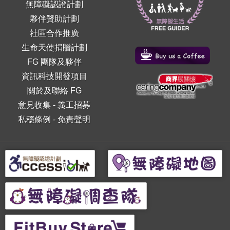
無障礙認證計劃
夥伴贊助計劃
社區合作推廣
生命天使捐贈計劃
FG 團隊及夥伴
資訊科技開發項目
關於及聯絡 FG
意見收集
-
義工招募
私穩條例
-
免責聲明