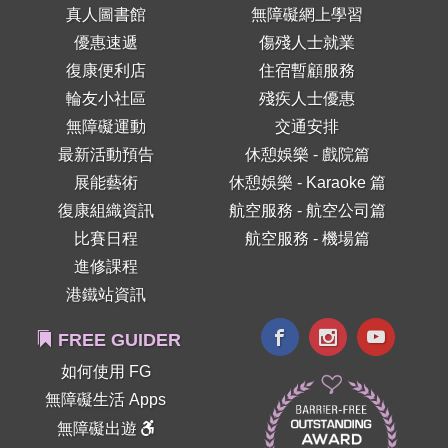
真人圖書館
無障礙網上學習
優惠速遞
傷殘人士就業
復康便利店
住宿暫顧服務
輪友小社區
殘疾人士優惠
無障礙運動
交通安排
最新活動預告
休憩娛樂 - 戲院篇
展能藝術
休憩娛樂 - Karaoke 篇
復康組織資訊
航空服務 - 航空公司篇
比賽日程
航空服務 - 機場篇
進修課程
港鐵站資訊
FREE GUIDER
如何使用 FG
無障礙生活 Apps
無障礙出遊