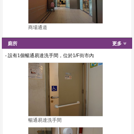
商場通道
廁所
更多
- 設有1個暢通易達洗手間，位於1/F街市內
暢通易達洗手間