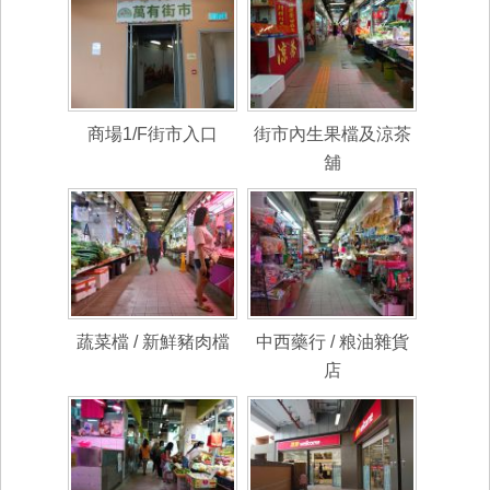
商場1/F街市入口
街市內生果檔及涼茶
舖
蔬菜檔 / 新鮮豬肉檔
中西藥行 / 粮油雜貨
店