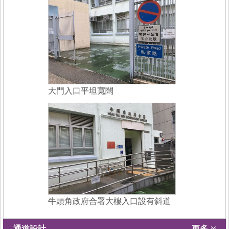
大門入口平坦寬闊
牛頭角政府合署大樓入口設有斜道
通道設計
更多