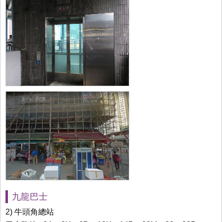
九龍巴士
2) 牛頭角總站