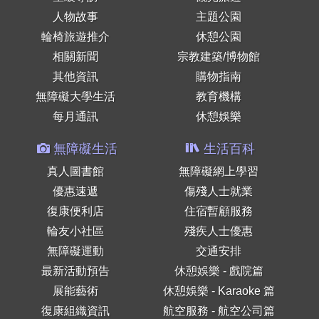
人物故事
主題公園
輪椅旅遊推介
休憩公園
相關新聞
宗教建築/博物館
其他資訊
購物指南
無障礙大學生活
教育機構
每月通訊
休憩娛樂
無障礙生活
生活百科
真人圖書館
無障礙網上學習
優惠速遞
傷殘人士就業
復康便利店
住宿暫顧服務
輪友小社區
殘疾人士優惠
無障礙運動
交通安排
最新活動預告
休憩娛樂 - 戲院篇
展能藝術
休憩娛樂 - Karaoke 篇
復康組織資訊
航空服務 - 航空公司篇