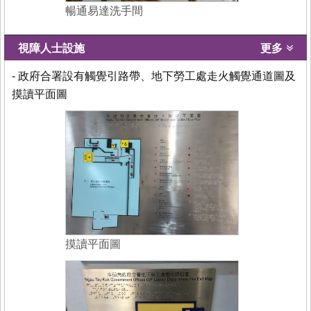
暢通易達洗手間
視障人士設施
更多
- 政府合署設有觸覺引路帶、地下勞工處走火觸覺通道圖及
摸讀平面圖
摸讀平面圖