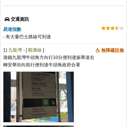
交通資訊
易達指數
- 有大量巴士路線可到達
1)
九龍灣
- [
觀塘線
]
無障礙設施
港鐵九龍灣牛頭角方向行10分便到達振華道右
轉安華街向前行便到達牛頭角政府合署