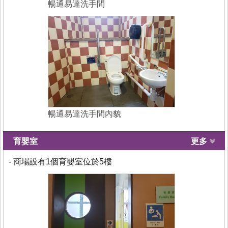
暢通易達洗手間
暢通易達洗手間內貌
育嬰室
更多
- 商場設有1個育嬰室位於5樓