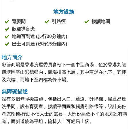
地方設施
育嬰間
引路徑
摸讀地圖
歡迎導盲犬
地鐵可到達 (步行30分鐘內)
巴士可到達 (步行15分鐘內)
地方簡介
彩德商場是香港房屋委員會轄下一個中型商場，位於香港九龍
觀塘區平山彩德邨內，商場樓高七層，其中商舖在地下、五樓
及六樓，而地下至四樓為停車場。
無障礙描述
設有多個無障礙設施，包括出入口、通道、升降機，暢通易達
洗手間，設有育嬰室、摸讀平面圖和觸覺引路帶等，設計充份
考慮輪椅/行動不便人士的需要，大部份高低不平的地方設有斜
道，而斜道較為平坦，輪椅人士可輕易上落。