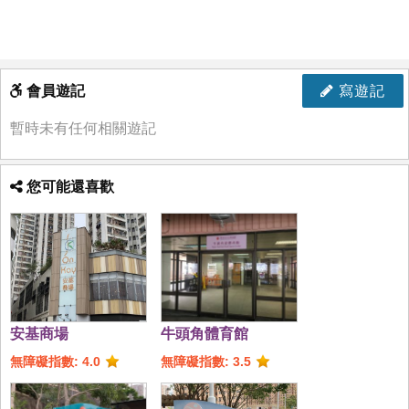
會員遊記
寫遊記
暫時未有任何相關遊記
您可能還喜歡
安基商場
牛頭角體育館
無障礙指數: 4.0
無障礙指數: 3.5