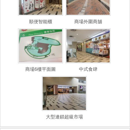
順便智能櫃
商場外圍商舖
商場6樓平面圖
中式食肆
大型連鎖超級市場