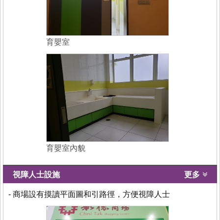
育嬰室
育嬰室內貌
視障人士設施
更多
- 商場設有摸讀平面圖和引路徑，方便視障人士