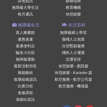
其他資訊
購物指南
無障礙大學生活
教育機構
每月通訊
休憩娛樂
無障礙生活
生活百科
真人圖書館
無障礙網上學習
優惠速遞
傷殘人士就業
復康便利店
住宿暫顧服務
輪友小社區
殘疾人士優惠
無障礙運動
交通安排
最新活動預告
休憩娛樂 - 戲院篇
展能藝術
休憩娛樂 - Karaoke 篇
復康組織資訊
航空服務 - 航空公司篇
比賽日程
航空服務 - 機場篇
進修課程
港鐵站資訊