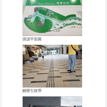
摸讀平面圖
觸覺引路帶