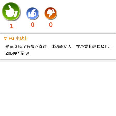
0
0
1
FG 小貼士
彩德商場沒有鐵路直達，建議輪椅人士在啟業邨轉接駁巴士
28B便可到達。