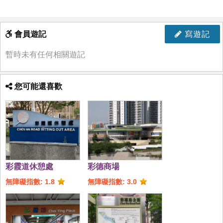
會員遊記
寫遊記
暫時未有任何相關遊記
您可能還喜歡
彩霞道休憩處
彩德商場
無障礙指數: 1.8
無障礙指數: 3.0