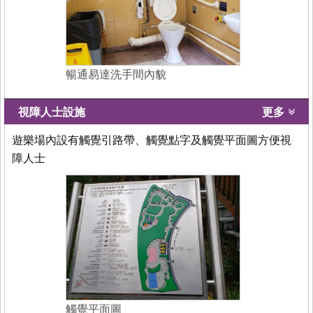
暢通易達洗手間內貌
視障人士設施
更多
遊樂場內設有觸覺引路帶、觸覺點字及觸覺平面圖方便視
障人士
觸覺平面圖