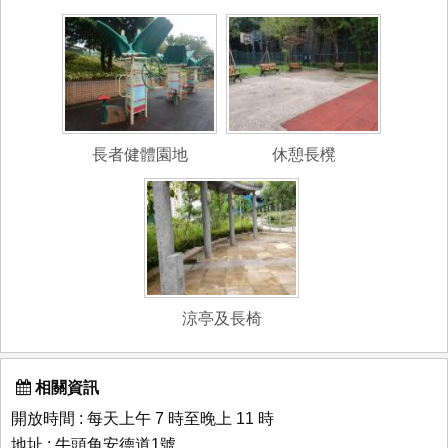
長者健體園地
休憩長櫈
涼亭及長椅
相關資訊
開放時間 : 每天上午 7 時至晚上 11 時
地址 : 牛頭角安德道1號