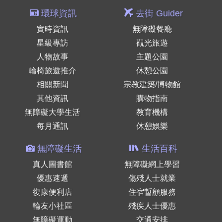
環球資訊
去街 Guider
實時資訊
無障礙餐廳
星級專訪
觀光旅遊
人物故事
主題公園
輪椅旅遊推介
休憩公園
相關新聞
宗教建築/博物館
其他資訊
購物指南
無障礙大學生活
教育機構
每月通訊
休憩娛樂
無障礙生活
生活百科
真人圖書館
無障礙網上學習
優惠速遞
傷殘人士就業
復康便利店
住宿暫顧服務
輪友小社區
殘疾人士優惠
無障礙運動
交通安排