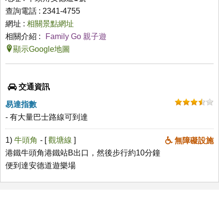
查詢電話 : 2341-4755
網址 :
相關景點網址
相關介紹 :
Family Go 親子遊
顯示Google地圖
交通資訊
易達指數
- 有大量巴士路線可到達
1)
牛頭角
- [
觀塘線
]
無障礙設施
港鐵牛頭角港鐵站B出口，然後步行約10分鐘
便到達安德道遊樂場