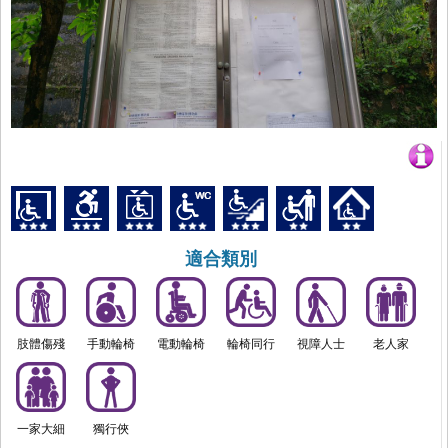
適合類別
肢體傷殘
手動輪椅
電動輪椅
輪椅同行
視障人士
老人家
一家大細
獨行俠