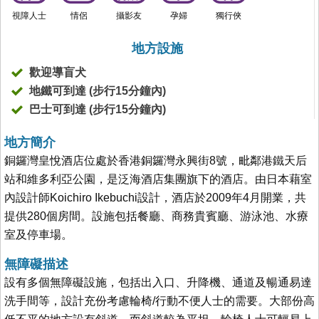
視障人士
情侶
攝影友
孕婦
獨行俠
地方設施
歡迎導盲犬
地鐵可到達 (步行15分鐘內)
巴士可到達 (步行15分鐘內)
地方簡介
銅鑼灣皇悅酒店位處於香港銅鑼灣永興街8號，毗鄰港鐵天后
站和維多利亞公園，是泛海酒店集團旗下的酒店。由日本藉室
內設計師Koichiro Ikebuchi設計，酒店於2009年4月開業，共
提供280個房間。設施包括餐廳、商務貴賓廳、游泳池、水療
室及停車場。
無障礙描述
設有多個無障礙設施，包括出入口、升降機、通道及暢通易達
洗手間等，設計充份考慮輪椅/行動不便人士的需要。大部份高