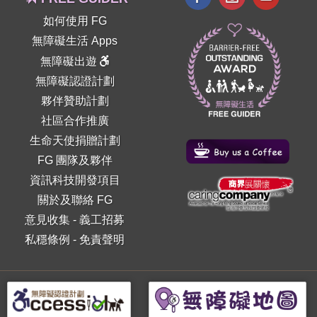
如何使用 FG
無障礙生活 Apps
無障礙出遊
無障礙認證計劃
夥伴贊助計劃
社區合作推廣
生命天使捐贈計劃
FG 團隊及夥伴
資訊科技開發項目
關於及聯絡 FG
意見收集
-
義工招募
私穩條例
-
免責聲明