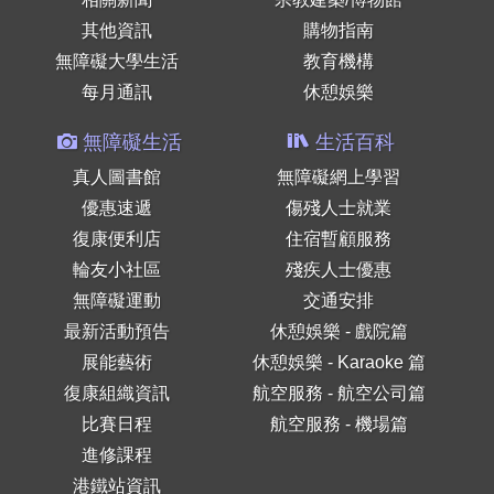
其他資訊
購物指南
無障礙大學生活
教育機構
每月通訊
休憩娛樂
無障礙生活
生活百科
真人圖書館
無障礙網上學習
優惠速遞
傷殘人士就業
復康便利店
住宿暫顧服務
輪友小社區
殘疾人士優惠
無障礙運動
交通安排
最新活動預告
休憩娛樂 - 戲院篇
展能藝術
休憩娛樂 - Karaoke 篇
復康組織資訊
航空服務 - 航空公司篇
比賽日程
航空服務 - 機場篇
進修課程
港鐵站資訊