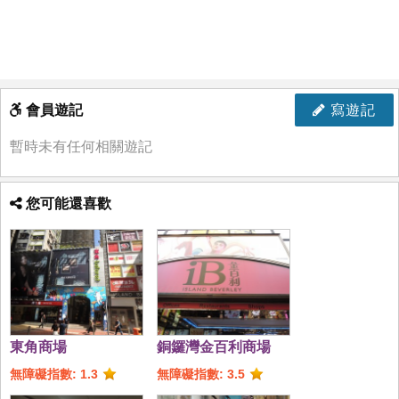
會員遊記
寫遊記
暫時未有任何相關遊記
您可能還喜歡
東角商場
銅鑼灣金百利商場
無障礙指數: 1.3
無障礙指數: 3.5