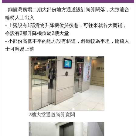
- 銅鑼灣廣場二期大部份地方通道設計尚算闊落，大致適合
輪椅人士出入
- 上落設有1部貨物升降機位於後巷，可往來就各大商鋪，
令設有2部升降機位於2樓大堂
- 小部份高低不平的地方設有斜道，斜道較為平坦，輪椅人
士可輕易上落
2樓大堂通道尚算寬闊