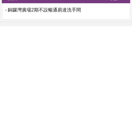
- 銅鑼灣廣場2期不設暢通易達洗手間