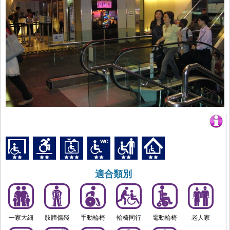
適合類別
一家大細
肢體傷殘
手動輪椅
輪椅同行
電動輪椅
老人家