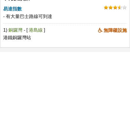
易達指數
- 有大量巴士路線可到達
1)
銅鑼灣
- [
港島線
]
無障礙設施
港鐵銅鑼灣站