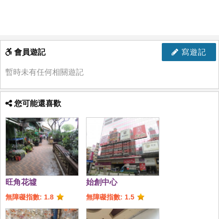
會員遊記
寫遊記
暫時未有任何相關遊記
您可能還喜歡
旺角花墟
始創中心
無障礙指數: 1.8
無障礙指數: 1.5