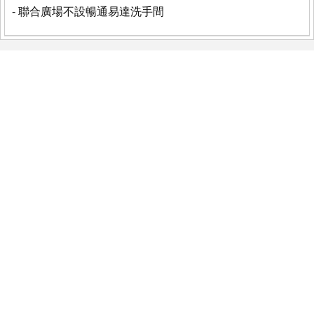
- 聯合廣場不設暢通易達洗手間