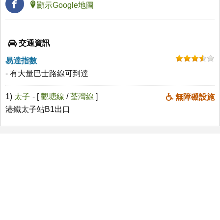
顯示Google地圖
交通資訊
易達指數
- 有大量巴士路線可到達
1)
太子
- [
觀塘線
/
荃灣線
]
無障礙設施
港鐵太子站B1出口