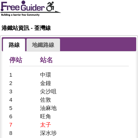
港鐵站資訊 - 荃灣線
路線
地鐵路線
停站
站名
1
中環
2
金鐘
3
尖沙咀
4
佐敦
5
油麻地
6
旺角
7
太子
8
深水埗