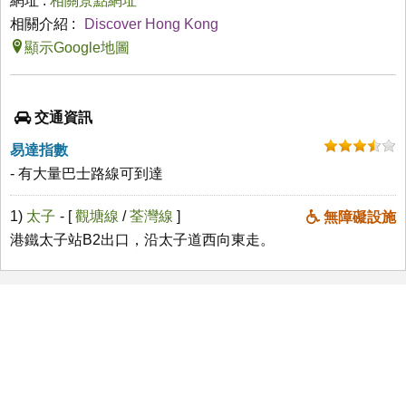
網址 :
相關景點網址
相關介紹 :
Discover Hong Kong
顯示Google地圖
交通資訊
易達指數
- 有大量巴士路線可到達
1)
太子
- [
觀塘線
/
荃灣線
]
無障礙設施
港鐵太子站B2出口，沿太子道西向東走。