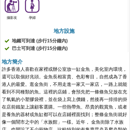
攝影友
孕婦
地方設施
地鐵可到達 (步行15分鐘內)
巴士可到達 (步行15分鐘內)
地方簡介
許多香港人喜歡在家裡或辦公室放一缸金魚，美化室內環境，
還可以取個好兆頭。金魚長相富貴、色彩奪目，自然成為了香
港人的最愛。逛金魚街，不用走進一家又一家店，一路上就能
看到不同種類的魚。這裡的店鋪，會預先把一條條魚兒放在充
了氧氣的小塑膠袋裡，並在袋上寫上價錢，然後再一排排的掛
在店前鐵架上讓顧客選購。一些熱帶魚、昂貴的觀賞魚，或者
是養魚的器材或魚缸都可以在店鋪裡面找到；整條金魚街就好
像一個鬧市之中的「水族館」一樣。近年， 金魚街除了水族
店，也開設了不少寵物店，比較特別的有售賣昆蟲及爬蟲類的