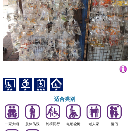
适合类别
一家大细
肢体伤残
轮椅同行
电动轮椅
老人家
情侣