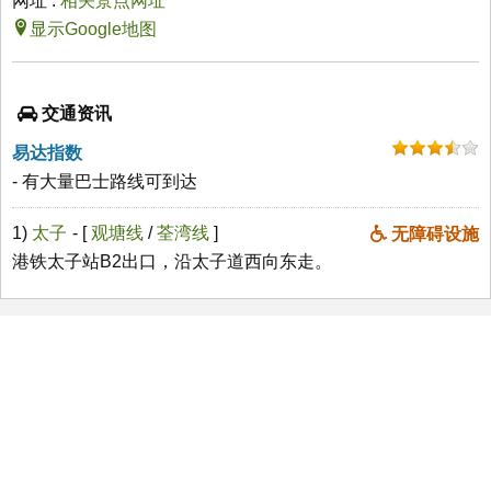
网址 :
相关景点网址
显示Google地图
交通资讯
易达指数
- 有大量巴士路线可到达
1)
太子
- [
观塘线
/
荃湾线
]
无障碍设施
港铁太子站B2出口，沿太子道西向东走。