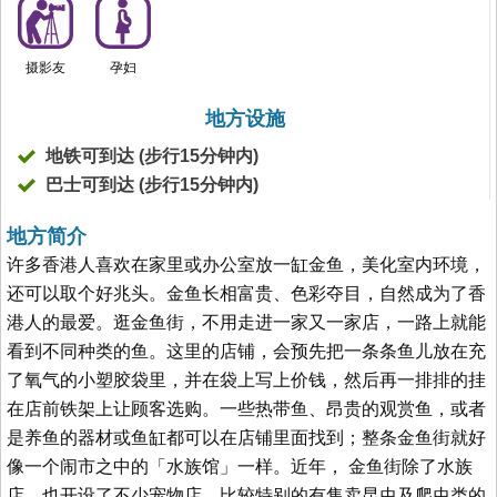
摄影友
孕妇
地方设施
地铁可到达 (步行15分钟内)
巴士可到达 (步行15分钟内)
地方简介
许多香港人喜欢在家里或办公室放一缸金鱼，美化室内环境，
还可以取个好兆头。金鱼长相富贵、色彩夺目，自然成为了香
港人的最爱。逛金鱼街，不用走进一家又一家店，一路上就能
看到不同种类的鱼。这里的店铺，会预先把一条条鱼儿放在充
了氧气的小塑胶袋里，并在袋上写上价钱，然后再一排排的挂
在店前铁架上让顾客选购。一些热带鱼、昂贵的观赏鱼，或者
是养鱼的器材或鱼缸都可以在店铺里面找到；整条金鱼街就好
像一个闹市之中的「水族馆」一样。近年， 金鱼街除了水族
店，也开设了不少宠物店，比较特别的有售卖昆虫及爬虫类的