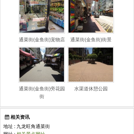
通菜街(金鱼街)宠物店
通菜街(金鱼街)街景
通菜街(金鱼街)旁花园
水渠道休憩公园
街
相关资讯
地址 : 九龙旺角通菜街