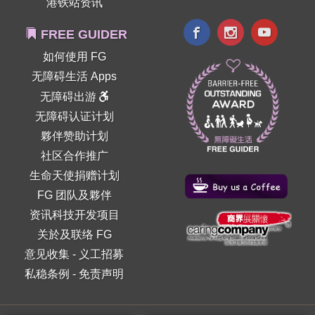
港铁站资讯
FREE GUIDER
如何使用 FG
无障碍生活 Apps
无障碍出游
无障碍认证计划
夥伴赞助计划
社区合作推广
生命天使捐赠计划
FG 团队及夥伴
资讯科技开发项目
关於及联络 FG
意见收集
-
义工招募
私稳条例
-
免责声明