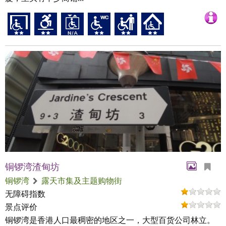
铜锣湾渣甸坊
铜锣湾
露天市集及主题购物街
无障碍指数
景点评价
铜锣湾是香港人口最稠密的地区之一，大型百货公司林立。