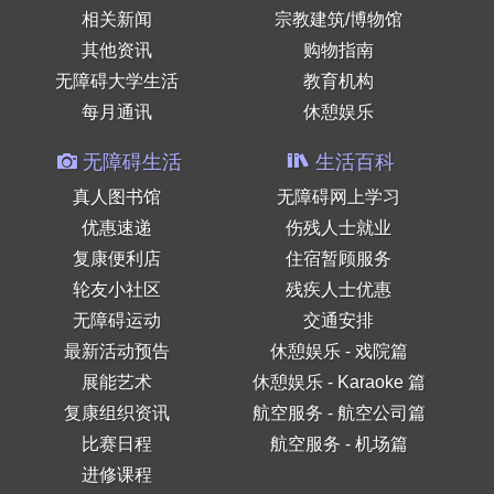
相关新闻
宗教建筑/博物馆
其他资讯
购物指南
无障碍大学生活
教育机构
每月通讯
休憩娱乐
无障碍生活
生活百科
真人图书馆
无障碍网上学习
优惠速递
伤残人士就业
复康便利店
住宿暂顾服务
轮友小社区
残疾人士优惠
无障碍运动
交通安排
最新活动预告
休憩娱乐 - 戏院篇
展能艺术
休憩娱乐 - Karaoke 篇
复康组织资讯
航空服务 - 航空公司篇
比赛日程
航空服务 - 机场篇
进修课程