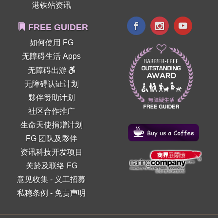
港铁站资讯
FREE GUIDER
如何使用 FG
无障碍生活 Apps
无障碍出游
无障碍认证计划
夥伴赞助计划
社区合作推广
生命天使捐赠计划
FG 团队及夥伴
资讯科技开发项目
关於及联络 FG
意见收集
-
义工招募
私稳条例
-
免责声明