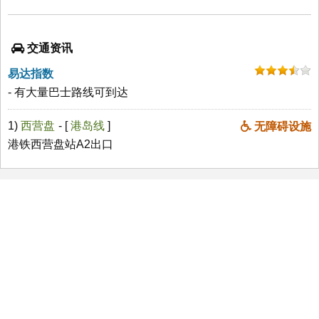
交通资讯
易达指数
- 有大量巴士路线可到达
1)
西营盘
- [
港岛线
]
无障碍设施
港铁西营盘站A2出口