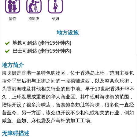
情侣
摄影友
孕妇
地方设施
地铁可到达 (步行15分钟内)
巴士可到达 (步行15分钟内)
地方简介
海味街是香港一条特色购物区，位于香港岛上环，范围主要包
括介乎皇后街与正街之间的一段德辅道西，以及整条永乐街，
为香港海味及其他相关行业的集中地。早于19世纪香港开埠不
久，上环发展成重要的华人商业区。其中现时海味街的范围，
陆续开设了很多海味店，售卖鲍参翅肚等海味，很多也一直经
营至今。另一方面，该处也开设不少相似或相关的行业，例如
咸鱼、鱼翅、麻包袋及芦苇杆的加工工场。
无障碍描述