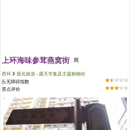
上环海味参茸燕窝街
西环
观光旅游
-
露天市集及主题购物街
无障碍指数
景点评价