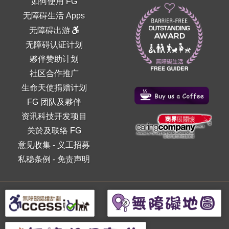
如何使用 FG
无障碍生活 Apps
无障碍出游
无障碍认证计划
夥伴赞助计划
社区合作推广
生命天使捐赠计划
FG 团队及夥伴
资讯科技开发项目
关於及联络 FG
意见收集
-
义工招募
私稳条例
-
免责声明