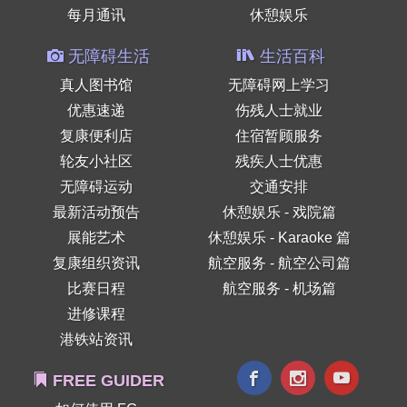
每月通讯
休憩娱乐
无障碍生活
生活百科
真人图书馆
无障碍网上学习
优惠速递
伤残人士就业
复康便利店
住宿暂顾服务
轮友小社区
残疾人士优惠
无障碍运动
交通安排
最新活动预告
休憩娱乐 - 戏院篇
展能艺术
休憩娱乐 - Karaoke 篇
复康组织资讯
航空服务 - 航空公司篇
比赛日程
航空服务 - 机场篇
进修课程
港铁站资讯
FREE GUIDER