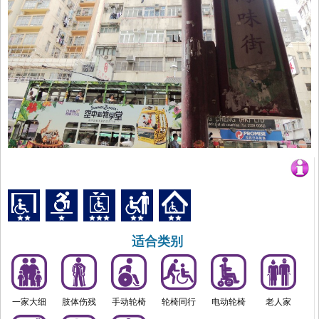
适合类别
一家大细
肢体伤残
手动轮椅
轮椅同行
电动轮椅
老人家