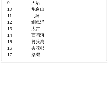
9
天后
10
炮台山
11
北角
12
鰂魚涌
13
太古
14
西灣河
15
筲箕灣
16
杏花邨
17
柴灣