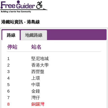
港鐵站資訊 - 港島線
路線
地鐵路線
停站
站名
1
堅尼地城
2
香港大學
3
西營盤
4
上環
5
中環
6
金鐘
7
灣仔
8
銅鑼灣