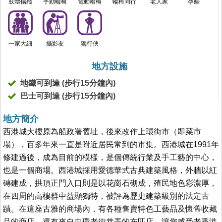
肢體傷殘
手動輪椅
電動輪椅
輪椅同行
老人家
孕婦
一家大細
攝影友
獨行俠
地方設施
地鐵可到達 (步行15分鐘內)
巴士可到達 (步行15分鐘內)
地方簡介
西港城大樓原為船政署舊址，後來改作上環街市（即菜市
場），百多年來一直是附近居民常到的市集。西港城在1991年
修建過後，成為目前的模樣，是個傳統行業及手工藝的中心，
也是一個商場。西港城採用愛德華式古典建築風格，外牆以紅
磚建成，拱頂正門入口則是以花崗石砌成，殖民地色彩濃厚，
在四周的高樓群中益顯獨特，被評為歷史建築級別的法定古
蹟。在這座古雅的商場內，有各種售賣特色工藝品及懷舊收藏
品的商店，還有來自中環老街巷弄的布匹店，讓您感受老香港