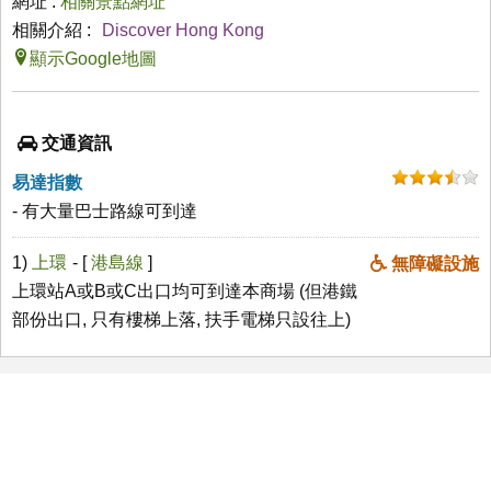
網址 :
相關景點網址
相關介紹 :
Discover Hong Kong
顯示Google地圖
交通資訊
易達指數
- 有大量巴士路線可到達
1)
上環
- [
港島線
]
無障礙設施
上環站A或B或C出口均可到達本商場 (但港鐵
部份出口, 只有樓梯上落, 扶手電梯只設往上)