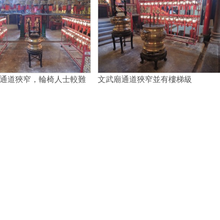
通道狹窄，輪椅人士較難
文武廟通道狹窄並有樓梯級