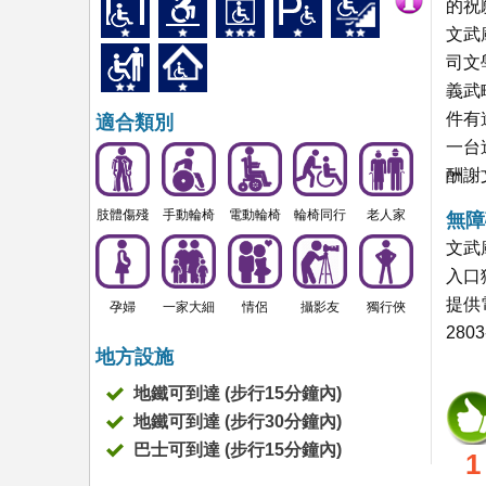
的祝
文武
司文
義武
件有
適合類別
一台
酬謝
肢體傷殘
手動輪椅
電動輪椅
輪椅同行
老人家
無障
文武
入口
提供
孕婦
一家大細
情侶
攝影友
獨行俠
2803
地方設施
地鐵可到達 (步行15分鐘內)
地鐵可到達 (步行30分鐘內)
巴士可到達 (步行15分鐘內)
1