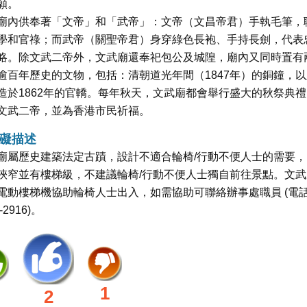
願。
廟內供奉著「文帝」和「武帝」：文帝（文昌帝君）手執毛筆，
學和官祿；而武帝（關聖帝君）身穿綠色長袍、手持長劍，代表
略。除文武二帝外，文武廟還奉祀包公及城隍，廟內又同時置有
逾百年歷史的文物，包括：清朝道光年間（1847年）的銅鐘，以
造於1862年的官轎。每年秋天，文武廟都會舉行盛大的秋祭典禮
文武二帝，並為香港市民祈福。
礙描述
廟屬歷史建築法定古蹟，設計不適合輪椅/行動不便人士的需要，
狹窄並有樓梯級，不建議輪椅/行動不便人士獨自前往景點。文武
電動樓梯機協助輪椅人士出入，如需協助可聯絡辦事處職員 (電
-2916)。
1
2