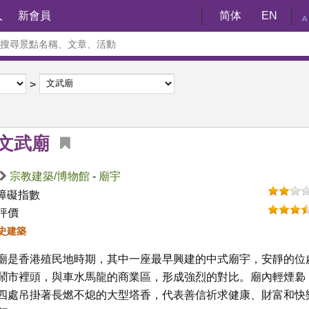
入
新會員
简体
EN
A
文武廟
宗教建築/博物館
-
廟宇
障礙指數
評價
歷史建築
廟是香港殖民地時期，其中一座最早興建的中式廟宇，安靜的位
鬧市裡頭，與車水馬龍的商業區，形成強烈的對比。廟內輕煙裊
四處吊掛著長燃不熄的大型塔香，代表善信祈求健康、財富和快