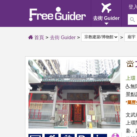
登
去街 Guider
首頁
去街 Guider
上環
無
景點
*屬
文武
上環
裊，