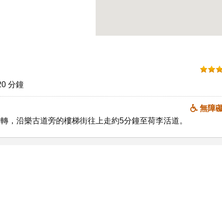
0 分鐘
無障
右轉，沿樂古道旁的樓梯街往上走約5分鐘至荷李活道。