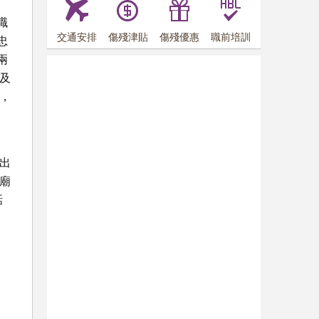
職
交通安排
傷殘津貼
傷殘優惠
職前培訓
忠
兩
及
，
出
廟
話