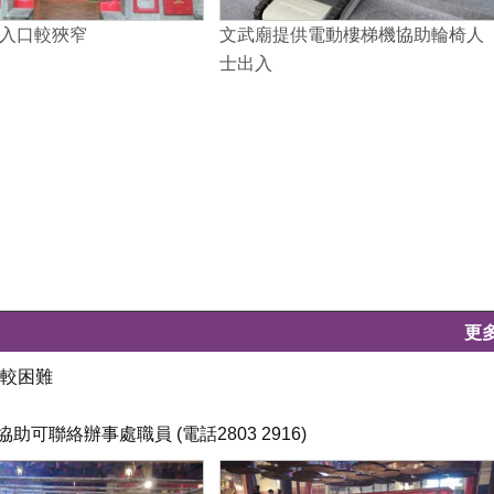
入口較狹窄
文武廟提供電動樓梯機協助輪椅人
士出入
更
入較困難
聯絡辦事處職員 (電話2803 2916)