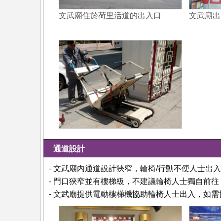
文武廟住於荷里活道的出入口
文武廟出
通道設計
- 文武廟內通道設計狹窄，輪椅/行動不便人士出
- 門口狹窄並有樓梯級，不建議輪椅人士獨自前往
- 文武廟提供電動樓梯機協助輪椅人士出入，如需協助可