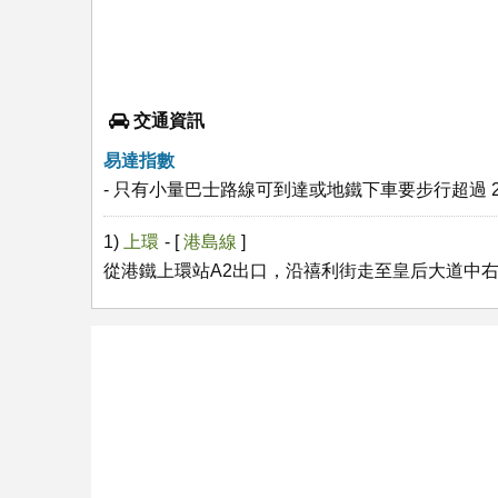
交通資訊
易達指數
- 只有小量巴士路線可到達或地鐵下車要步行超過 2
1)
上環
- [
港島線
]
從港鐵上環站A2出口，沿禧利街走至皇后大道中