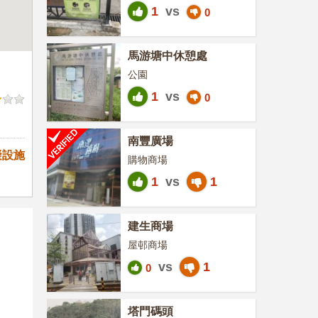
1
vs
0
馬游塘中休憩處
公園
1
vs
0
南豐廣場
礙設施
購物商場
1
vs
1
建生商場
屋邨商場
vs
1
0
塔門碼頭