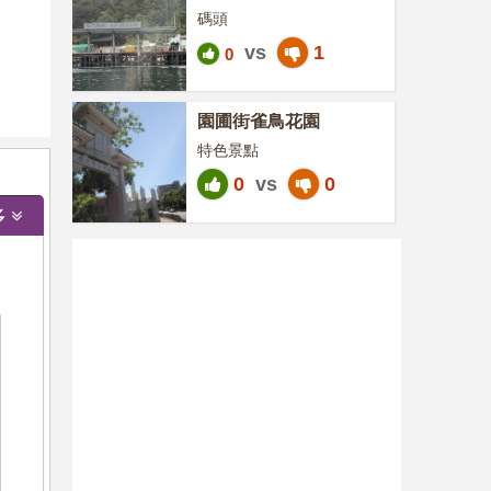
碼頭
vs
1
0
園圃街雀鳥花園
特色景點
0
vs
0
多