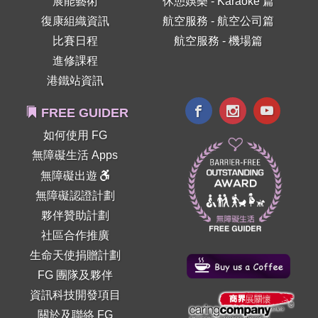
展能藝術
休憩娛樂 - Karaoke 篇
復康組織資訊
航空服務 - 航空公司篇
比賽日程
航空服務 - 機場篇
進修課程
港鐵站資訊
FREE GUIDER
如何使用 FG
無障礙生活 Apps
無障礙出遊
無障礙認證計劃
夥伴贊助計劃
社區合作推廣
生命天使捐贈計劃
FG 團隊及夥伴
資訊科技開發項目
關於及聯絡 FG