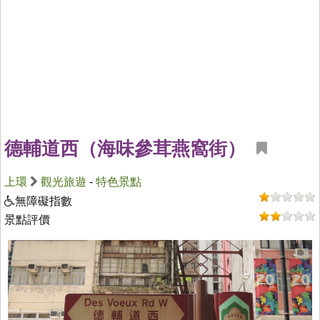
德輔道西（海味參茸燕窩街）
上環
觀光旅遊
-
特色景點
無障礙指數
景點評價