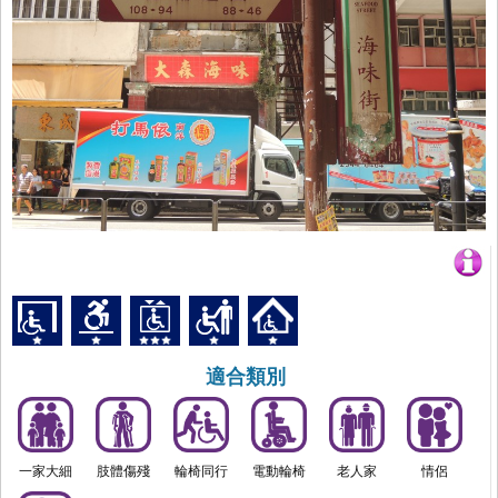
適合類別
一家大細
肢體傷殘
輪椅同行
電動輪椅
老人家
情侶