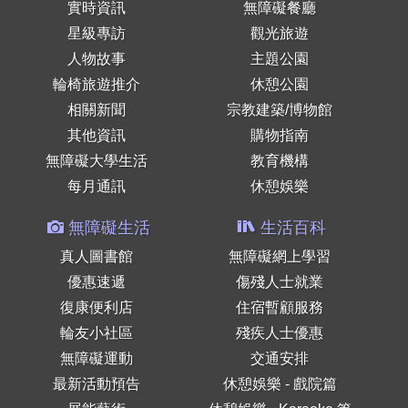
實時資訊
無障礙餐廳
星級專訪
觀光旅遊
人物故事
主題公園
輪椅旅遊推介
休憩公園
相關新聞
宗教建築/博物館
其他資訊
購物指南
無障礙大學生活
教育機構
每月通訊
休憩娛樂
無障礙生活
生活百科
真人圖書館
無障礙網上學習
優惠速遞
傷殘人士就業
復康便利店
住宿暫顧服務
輪友小社區
殘疾人士優惠
無障礙運動
交通安排
最新活動預告
休憩娛樂 - 戲院篇