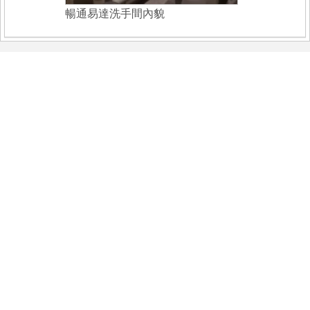
暢通易達洗手間內貌