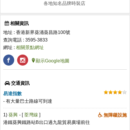
各地知名品牌時裝店
相關資訊
地址 : 香港新界葵涌葵昌路100號
查詢電話 : 3595-3833
網址 :
相關景點網址
顯示Google地圖
交通資訊
易達指數
- 有大量巴士路線可到達
1)
葵興
- [
荃灣線
]
無障礙設施
港鐵葵興鐵路站B出口過九龍貿易廣場前往