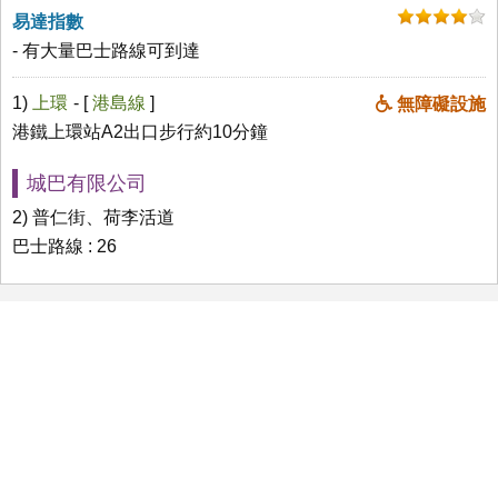
易達指數
- 有大量巴士路線可到達
1)
上環
- [
港島線
]
無障礙設施
港鐵上環站A2出口步行約10分鐘
城巴有限公司
2) 普仁街、荷李活道
巴士路線 : 26