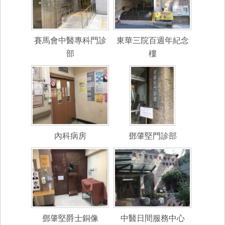
賽馬會中醫專科門診
東華三院百週年紀念
部
樓
內科病房
鄧肇堅門診部
鄧肇堅爵士銅像
中醫日間服務中心