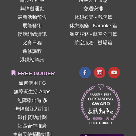
輪友小社區
殘疾人士優惠
無障礙運動
交通安排
最新活動預告
休憩娛樂 - 戲院篇
展能藝術
休憩娛樂 - Karaoke 篇
復康組織資訊
航空服務 - 航空公司篇
比賽日程
航空服務 - 機場篇
進修課程
港鐵站資訊
FREE GUIDER
如何使用 FG
無障礙生活 Apps
無障礙出遊
無障礙認證計劃
夥伴贊助計劃
社區合作推廣
生命天使捐贈計劃