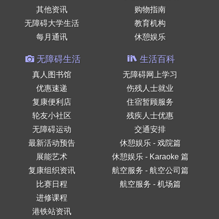
其他资讯
购物指南
无障碍大学生活
教育机构
每月通讯
休憩娱乐
无障碍生活
生活百科
真人图书馆
无障碍网上学习
优惠速递
伤残人士就业
复康便利店
住宿暂顾服务
轮友小社区
残疾人士优惠
无障碍运动
交通安排
最新活动预告
休憩娱乐 - 戏院篇
展能艺术
休憩娱乐 - Karaoke 篇
复康组织资讯
航空服务 - 航空公司篇
比赛日程
航空服务 - 机场篇
进修课程
港铁站资讯