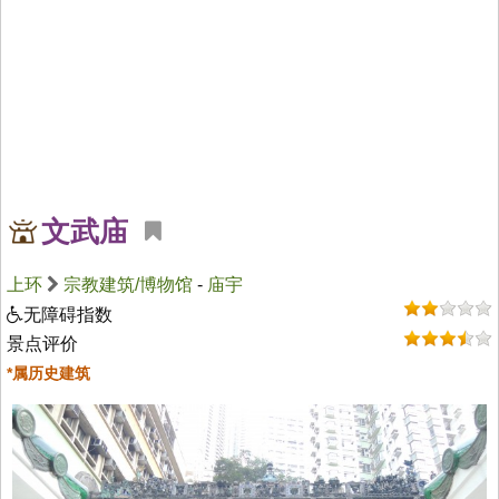
文武庙
上环
宗教建筑/博物馆
-
庙宇
无障碍指数
景点评价
*属历史建筑