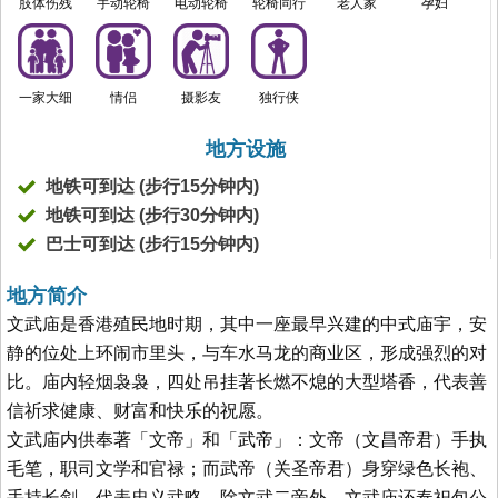
肢体伤残
手动轮椅
电动轮椅
轮椅同行
老人家
孕妇
一家大细
情侣
摄影友
独行侠
地方设施
地铁可到达 (步行15分钟内)
地铁可到达 (步行30分钟内)
巴士可到达 (步行15分钟内)
地方简介
文武庙是香港殖民地时期，其中一座最早兴建的中式庙宇，安
静的位处上环闹市里头，与车水马龙的商业区，形成强烈的对
比。庙内轻烟袅袅，四处吊挂著长燃不熄的大型塔香，代表善
信祈求健康、财富和快乐的祝愿。
文武庙内供奉著「文帝」和「武帝」：文帝（文昌帝君）手执
毛笔，职司文学和官禄；而武帝（关圣帝君）身穿绿色长袍、
手持长剑，代表忠义武略。除文武二帝外，文武庙还奉祀包公