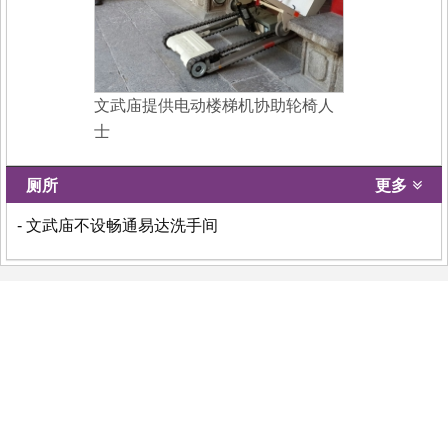
文武庙提供电动楼梯机协助轮椅人
士
厕所
更多
- 文武庙不设畅通易达洗手间