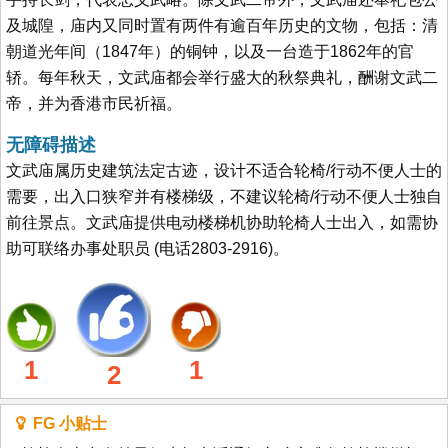
及城隍，庙内又同时置有两件有逾百年历史的文物，包括：清
朝道光年间（1847年）的铜钟，以及一台造于1862年的官
轿。每年秋天，文武庙都会举行盛大的秋祭典礼，酬谢文武二
帝，并为香港市民祈福。
无障碍描述
文武庙属历史建筑法定古迹，设计不适合轮椅/行动不便人士的
需要，出入口狭窄并有楼梯级，不建议轮椅/行动不便人士独自
前往景点。文武庙提供电动楼梯机协助轮椅人士出入，如需协
助可联络办事处职员 (电话2803-2916)。
1
1
2
FG 小贴士