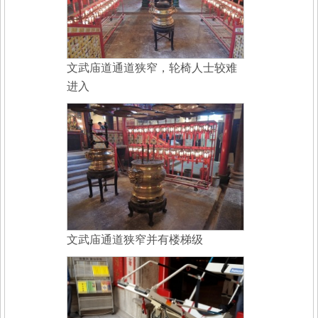
文武庙道通道狭窄，轮椅人士较难
进入
文武庙通道狭窄并有楼梯级