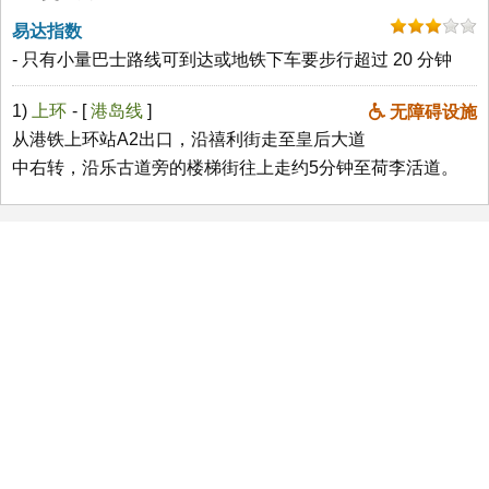
易达指数
- 只有小量巴士路线可到达或地铁下车要步行超过 20 分钟
1)
上环
- [
港岛线
]
无障碍设施
从港铁上环站A2出口，沿禧利街走至皇后大道
中右转，沿乐古道旁的楼梯街往上走约5分钟至荷李活道。