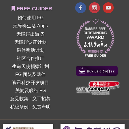
FREE GUIDER
如何使用 FG
无障碍生活 Apps
无障碍出游
无障碍认证计划
夥伴赞助计划
社区合作推广
生命天使捐赠计划
FG 团队及夥伴
资讯科技开发项目
关於及联络 FG
意见收集
-
义工招募
私稳条例
-
免责声明