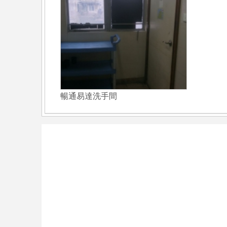
暢通易達洗手間