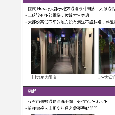
- 佐敦 Neway大部份地方通道設計闊落，大致適
- 上落設有多部電梯，位於大堂旁邊;
- 大部份高低不平的地方設有斜道不設斜道，斜
卡拉OK內通道
5/F大堂
廁所
- 設有兩個暢通易達洗手間，分佈於5/F 和 6/F
- 前往傷殘人士厠所的通道需要手動開門