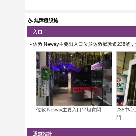
無障礙設施
入口
- 佐敦 Neway主要出入口位於佐敦彌敦道23
佐敦 Neway主要入口平坦寬闊
238中
門
通道設計