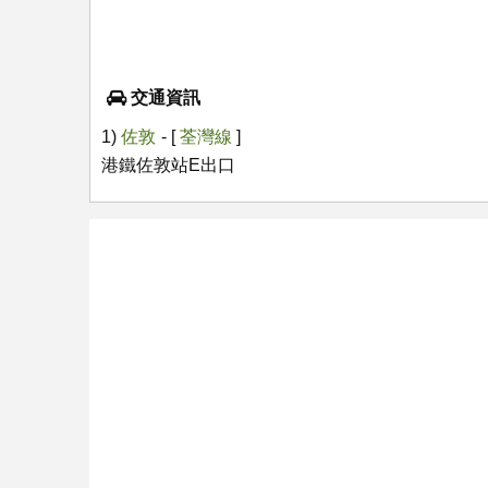
交通資訊
1)
佐敦
- [
荃灣線
]
港鐵佐敦站E出口