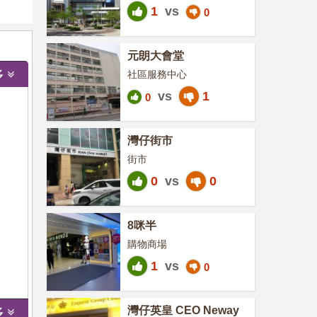
1
vs
0
元朗大會堂
多
社區服務中心
vs
1
0
灣仔街市
街市
0
vs
0
8咪半
購物商場
1
vs
0
灣仔英皇 CEO Neway
多