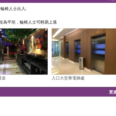
合輪椅人士出入;
道較為平坦，輪椅人士可輕易上落
通道
入口大堂乘電梯處
更