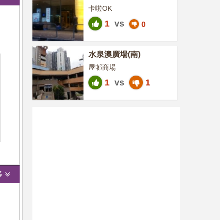
卡啦OK
1
vs
0
水泉澳廣場(南)
屋邨商場
1
vs
1
多