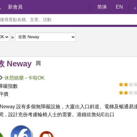
入
新會員
简体
EN
A
 Neway
休憩娛樂
-
卡啦OK
障礙指數
評價
 Neway 設有多個無障礙設施，大廈出入口斜道、電梯及暢通易
間，設計充份考慮輪椅人士的需要。港鐵佐敦站E出口