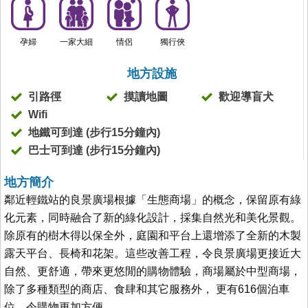
孕婦
一家大細
情侶
獨行俠
地方設施
引路徑
摸讀地圖
歡迎導盲犬
Wifi
地鐵可到達 (步行15分鐘內)
巴士可到達 (步行15分鐘內)
地方簡介
鄰近輕鐵站的良景廣場根據「生態商場」的概念，保留原有綠
化元素，同時融合了新的綠化設計，採集自然光和美化景觀。
除原有的樹木得以保全外，庭園和平台上還增添了全新的木製
露天平台、長椅和花架。這些改善工程，令良景廣場更接近大
自然、更舒適，帶來更悠閒的購物體驗，商場屬於中型商場，
除了多種類型的商店、食肆和其它服務外， 更有616個泊車
位，令購物更加方便。