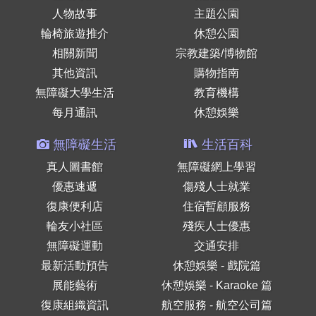
人物故事
主題公園
輪椅旅遊推介
休憩公園
相關新聞
宗教建築/博物館
其他資訊
購物指南
無障礙大學生活
教育機構
每月通訊
休憩娛樂
無障礙生活
生活百科
真人圖書館
無障礙網上學習
優惠速遞
傷殘人士就業
復康便利店
住宿暫顧服務
輪友小社區
殘疾人士優惠
無障礙運動
交通安排
最新活動預告
休憩娛樂 - 戲院篇
展能藝術
休憩娛樂 - Karaoke 篇
復康組織資訊
航空服務 - 航空公司篇