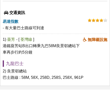
交通資訊
易達指數
- 有大量巴士路線可到達
1)
葵芳
- [
荃灣線
]
無障礙設施
港鐵葵芳站B出口轉乘九巴58M良景邨總站下
車再步行約5分鐘
九龍巴士
2) 良景邨總站
巴士路線 : 58M, 58X, 258D, 258S, 258X, 961P