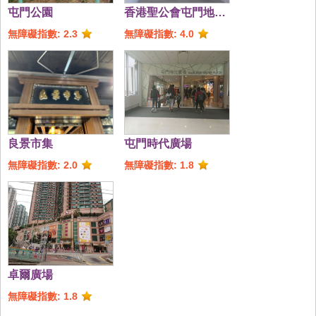
屯門公園
香港聖公會屯門地區
支援中心 - 樂屯聚
無障礙指數: 2.3
無障礙指數: 4.0
良景市集
屯門時代廣場
無障礙指數: 2.0
無障礙指數: 1.8
卓爾廣場
無障礙指數: 1.8