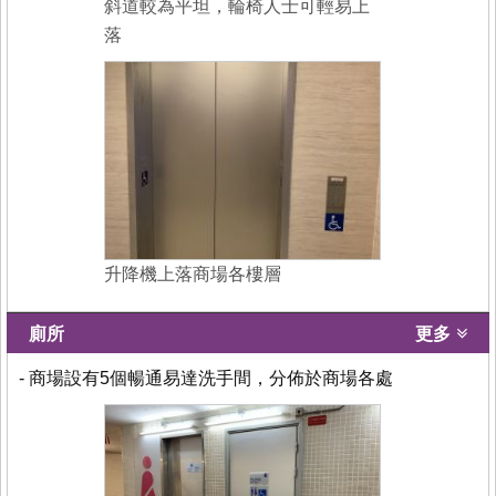
斜道較為平坦，輪椅人士可輕易上
落
升降機上落商場各樓層
廁所
更多
- 商場設有5個暢通易達洗手間，分佈於商場各處