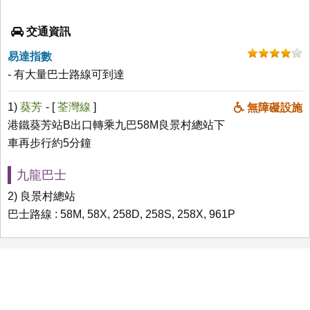
交通資訊
易達指數
- 有大量巴士路線可到達
1)
葵芳
- [
荃灣線
]
無障礙設施
港鐵葵芳站B出口轉乘九巴58M良景村總站下
車再步行約5分鐘
九龍巴士
2) 良景村總站
巴士路線 : 58M, 58X, 258D, 258S, 258X, 961P