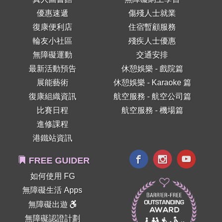
優惠速遞
傷殘人士就業
復康便利店
住宿暫顧服務
輪友小社區
殘疾人士優惠
無障礙運動
交通安排
最新活動預告
休憩娛樂 - 戲院篇
展能藝術
休憩娛樂 - Karaoke 篇
復康組織資訊
航空服務 - 航空公司篇
比賽日程
航空服務 - 機場篇
進修課程
港鐵站資訊
FREE GUIDER
如何使用 FG
無障礙生活 Apps
無障礙出遊
無障礙認證計劃