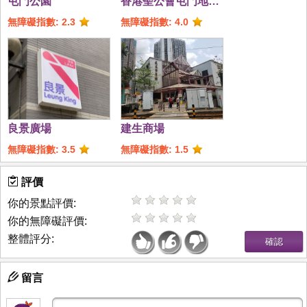
屯門公園
香港聖公會屯門地區
支援中心 - 樂屯聚
無障礙指數: 2.3
無障礙指數: 4.0
良景廣場
建生商場
無障礙指數: 3.5
無障礙指數: 1.5
評價
你的景點評價:
你的無障礙評價:
整體評分:
留言