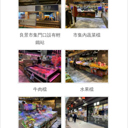
良景市集門口設有輕
市集內蔬菜檔
鐵站
牛肉檔
水果檔