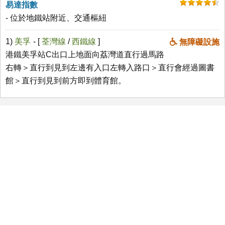
易達指數
- 位於地鐵站附近、交通樞紐
1)
美孚
- [
荃灣線
/
西鐵線
]
無障礙設施
港鐵美孚站C出口上地面向荔灣道直行過馬路
右轉＞直行到見到左邊有入口左轉入路口＞直行會經過圖書
館＞直行到見到前方即到體育館。