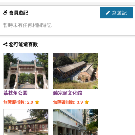
會員遊記
寫遊記
暫時未有任何相關遊記
您可能還喜歡
荔枝角公園
饒宗頤文化館
無障礙指數: 2.9
無障礙指數: 3.9