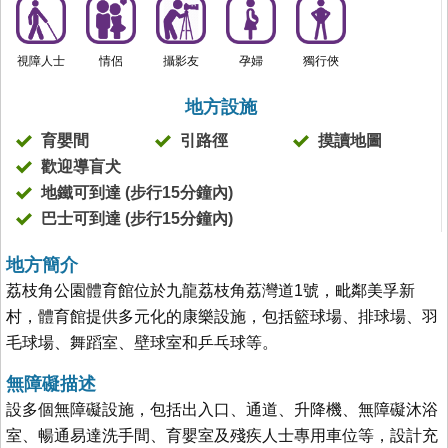
視障人士
情侶
攝影友
孕婦
獨行俠
地方設施
育嬰間
引路徑
摸讀地圖
歡迎導盲犬
地鐵可到達 (步行15分鐘內)
巴士可到達 (步行15分鐘內)
地方簡介
荔枝角公園體育館位於九龍荔枝角荔灣道1號，毗鄰美孚新
村，體育館提供多元化的康樂設施，包括籃球場、排球場、羽
毛球場、舞蹈室、壁球室和乒乓球等。
無障礙描述
設多個無障礙設施，包括出入口、通道、升降機、無障礙沐浴
室、暢通易達洗手間、育嬰室及殘疾人士專用車位等，設計充