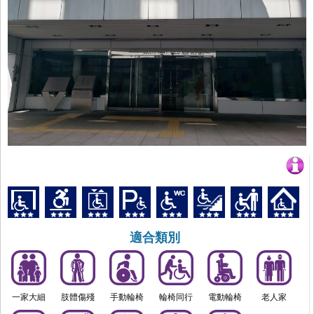
適合類別
一家大細
肢體傷殘
手動輪椅
輪椅同行
電動輪椅
老人家