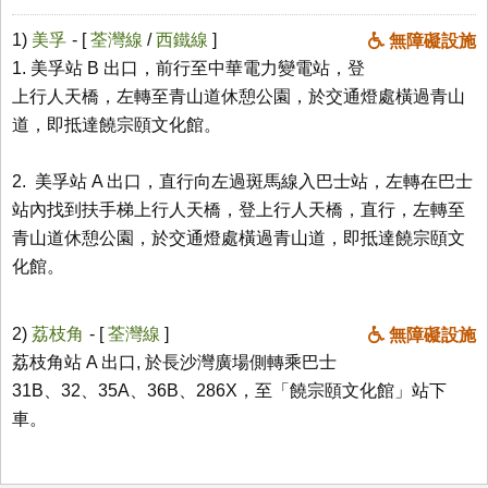
1)
美孚
- [
荃灣線
/
西鐵線
]
無障礙設施
1. 美孚站 B 出口，前行至中華電力變電站，登
上行人天橋，左轉至青山道休憩公園，於交通燈處橫過青山
道，即抵達饒宗頤文化館。
2. 美孚站 A 出口，直行向左過斑馬線入巴士站，左轉在巴士
站內找到扶手梯上行人天橋，登上行人天橋，直行，左轉至
青山道休憩公園，於交通燈處橫過青山道，即抵達饒宗頤文
化館。
2)
荔枝角
- [
荃灣線
]
無障礙設施
荔枝角站 A 出口, 於長沙灣廣場側轉乘巴士
31B、32、35A、36B、286X，至「饒宗頤文化館」站下
車。