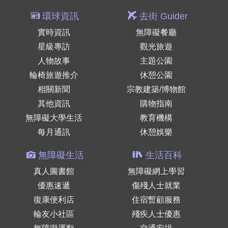
環球資訊
去街 Guider
實時資訊
無障礙餐廳
星級專訪
觀光旅遊
人物故事
主題公園
輪椅旅遊推介
休憩公園
相關新聞
宗教建築/博物館
其他資訊
購物指南
無障礙大學生活
教育機構
每月通訊
休憩娛樂
無障礙生活
生活百科
真人圖書館
無障礙網上學習
優惠速遞
傷殘人士就業
復康便利店
住宿暫顧服務
輪友小社區
殘疾人士優惠