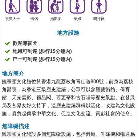
視障人士
情侶
攝影友
孕婦
獨行俠
地方設施
歡迎導盲犬
地鐵可到達 (步行15分鐘內)
巴士可到達 (步行15分鐘內)
地方簡介
饒宗頤文化館位於香港九龍荔枝角青山道800號，前身為荔枝
角醫院，為香港三級歷史建築，公眾可以參觀藝術館、保育
館、天光雲影、禮品閣、舊更亭和古石牆等歷史景點。在發展
局及各界友好支持下，這歷史建築群得以活化，改建為文化設
施，肩負起傳承中華文化、促進文化交流、貢獻社會的使命。
無障礙描述
饒宗頤文化館設多個無障礙設施，包括斜道、升降機和暢通易