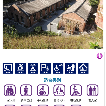
适合类别
一家大细
肢体伤残
手动轮椅
轮椅同行
电动轮椅
老人家