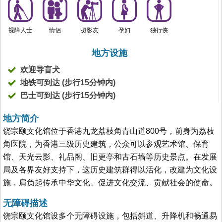
视障人士
情侣
摄影友
孕妇
独行侠
地方设施
欢迎导盲犬
地铁可到达 (步行15分钟内)
巴士可到达 (步行15分钟内)
地方简介
饶宗颐文化馆位于香港九龙荔枝角青山道800号，前身为荔枝
角医院，为香港三级历史建筑，公众可以参观艺术馆、保育
馆、天光云影、礼品阁、旧更亭和古石墙等历史景点。在发展
局及各界友好支持下，这历史建筑群得以活化，改建为文化设
施，肩负起传承中华文化、促进文化交流、贡献社会的使命。
无障碍描述
饶宗颐文化馆设多个无障碍设施，包括斜道、升降机和畅通易