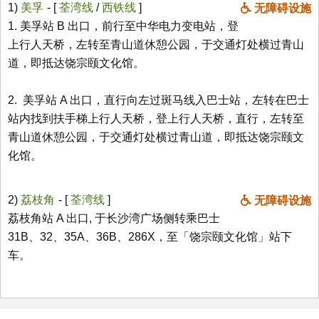
1)
美孚
- [
荃湾线
/
西铁线
]
无障碍设施
1. 美孚站 B 出口，前行至中华电力变电站，登
上行人天桥，左转至青山道休憩公园，于交通灯处横过青山
道，即抵达饶宗颐文化馆。
2. 美孚站 A 出口，直行向左过斑马线入巴士站，左转在巴士
站内找到扶手梯上行人天桥，登上行人天桥，直行，左转至
青山道休憩公园，于交通灯处横过青山道，即抵达饶宗颐文
化馆。
2)
荔枝角
- [
荃湾线
]
无障碍设施
荔枝角站 A 出口, 于长沙湾广场侧转乘巴士
31B、32、35A、36B、286X，至「饶宗颐文化馆」站下
车。