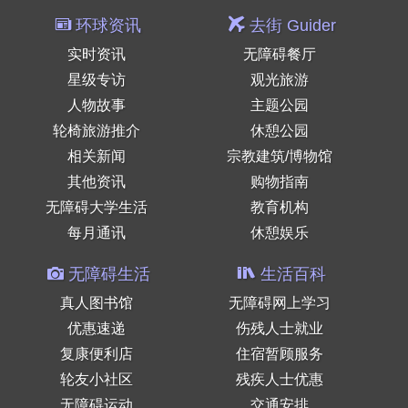
环球资讯
去街 Guider
实时资讯
无障碍餐厅
星级专访
观光旅游
人物故事
主题公园
轮椅旅游推介
休憩公园
相关新闻
宗教建筑/博物馆
其他资讯
购物指南
无障碍大学生活
教育机构
每月通讯
休憩娱乐
无障碍生活
生活百科
真人图书馆
无障碍网上学习
优惠速递
伤残人士就业
复康便利店
住宿暂顾服务
轮友小社区
残疾人士优惠
无障碍运动
交通安排