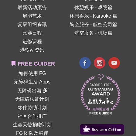
最新活动预告
休憩娱乐 - 戏院篇
展能艺术
休憩娱乐 - Karaoke 篇
复康组织资讯
航空服务 - 航空公司篇
比赛日程
航空服务 - 机场篇
进修课程
港铁站资讯
FREE GUIDER
如何使用 FG
无障碍生活 Apps
无障碍出游
无障碍认证计划
夥伴赞助计划
社区合作推广
生命天使捐赠计划
FG 团队及夥伴