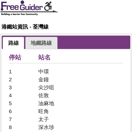
港鐵站資訊 - 荃灣線
路線
地鐵路線
停站
站名
1
中環
2
金鐘
3
尖沙咀
4
佐敦
5
油麻地
6
旺角
7
太子
8
深水埗