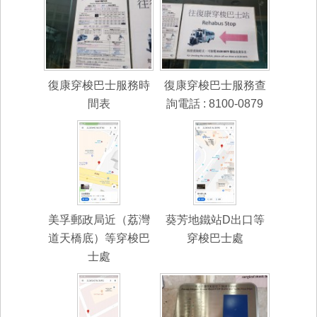
復康穿梭巴士服務時
復康穿梭巴士服務查
間表
詢電話 : 8100-0879
美孚郵政局近（荔灣
葵芳地鐵站D出口等
道天橋底）等穿梭巴
穿梭巴士處
士處