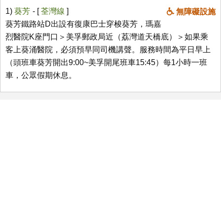
1)
葵芳
- [
荃灣線
]
無障礙設施
葵芳鐵路站D出設有復康巴士穿梭葵芳，瑪嘉
烈醫院K座門口＞美孚郵政局近（荔灣道天橋底）＞如果乘
客上葵涌醫院，必須預早同司機講聲。服務時間為平日早上
（頭班車葵芳開出9:00~美孚開尾班車15:45）每1小時一班
車，公眾假期休息。