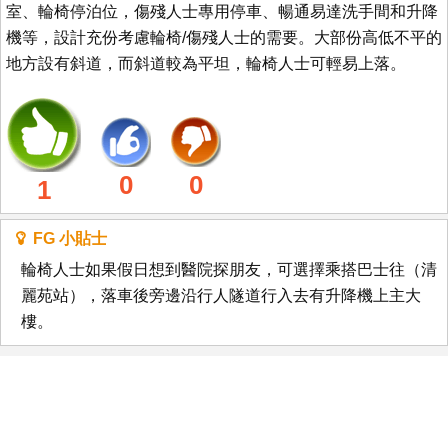
室、輪椅停泊位，傷殘人士專用停車、暢通易達洗手間和升降
機等，設計充份考慮輪椅/傷殘人士的需要。大部份高低不平的
地方設有斜道，而斜道較為平坦，輪椅人士可輕易上落。
0
0
1
FG 小貼士
輪椅人士如果假日想到醫院探朋友，可選擇乘搭巴士往（清
麗苑站），落車後旁邊沿行人隧道行入去有升降機上主大
樓。