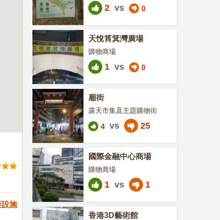
2
vs
0
天悅筲箕灣廣場
購物商場
1
vs
0
廟街
露天市集及主題購物街
vs
25
4
國際金融中心商場
購物商場
1
vs
1
礙設施
香港3D藝術館