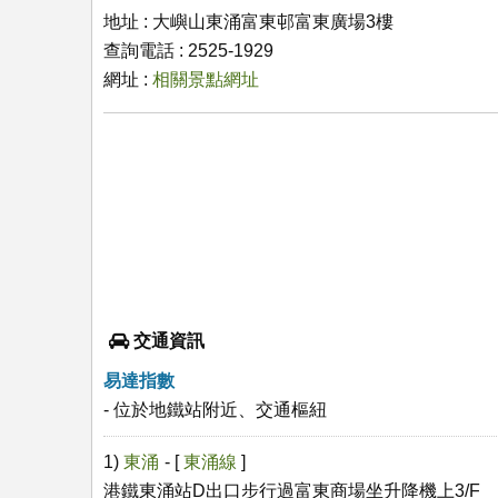
地址 : 大嶼山東涌富東邨富東廣場3樓
查詢電話 : 2525-1929
網址 :
相關景點網址
交通資訊
易達指數
- 位於地鐵站附近、交通樞紐
1)
東涌
- [
東涌線
]
港鐵東涌站D出口步行過富東商場坐升降機上3/F