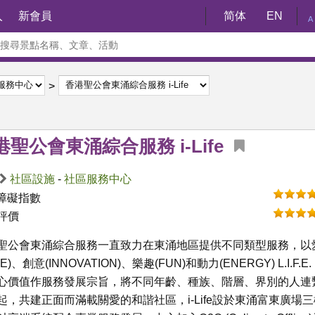
入
新會員
简体
EN
A
港聖公會東涌綜合服務 i-Life
社區設施
-
社區服務中心
障礙指數
評價
聖公會東涌綜合服務一直致力在東涌地區提供不同類型服務，以
VE)、創意(INNOVATION)、樂趣(FUN)和動力(ENERGY) L.I.F.E.
心價值作服務發展宗旨，將不同年齡、種族、階層、界別的人連
起，共建正面而滿載關愛的和諧社區，i-Life設於東涌富東廣場三