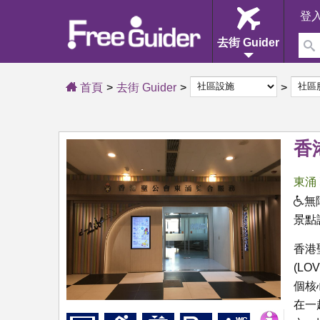
登
去街 Guider
首頁
去街 Guider
香
東涌
無
景點
香港
(LO
個核
在一