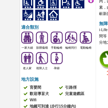
內，以
素，
嶄新
無障
適合類別
i-
間等
分地
一家大細
肢體傷殘
手動輪椅
輪椅同行
電動輪椅
老人家
視障人士
孕婦
地方設施
育嬰間
引路徑
歡迎導盲犬
兒童遊戲區
Wifi
地鐵可到達 (步行15分鐘內)