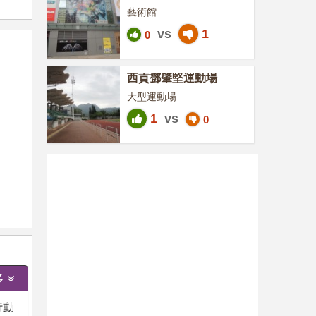
藝術館
vs
1
0
西貢鄧肇堅運動場
大型運動場
1
vs
0
多
行動