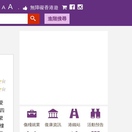
A
A
無障礙香港遊
進階搜尋
愛
 四
繫
傷殘就業
復康資訊
港鐵站
活動預告
樓