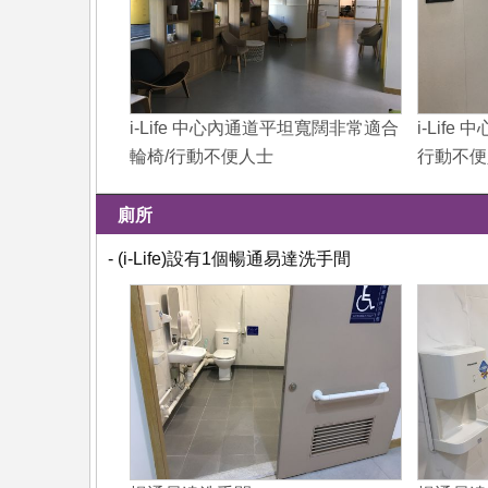
i-Life 中心內通道平坦寬闊非常適合
i-Lif
輪椅/行動不便人士
行動不便
廁所
- (i-Life)設有1個暢通易達洗手間