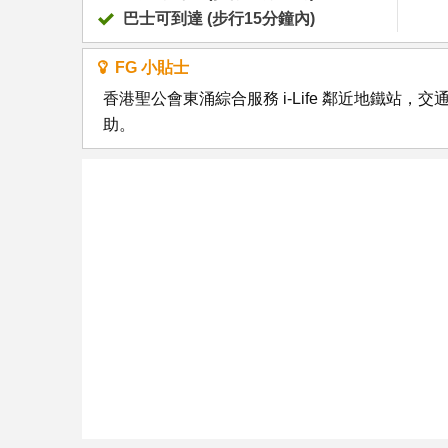
巴士可到達 (步行15分鐘內)
FG 小貼士
香港聖公會東涌綜合服務 i-Life 鄰近地鐵
助。