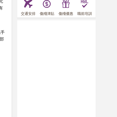
)元
有
交通安排
傷殘津貼
傷殘優惠
職前培訓
洗手
部