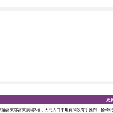
更
口位於東涌富東邨富東廣場3樓，大門入口平坦寬闊設有手推門，輪椅/