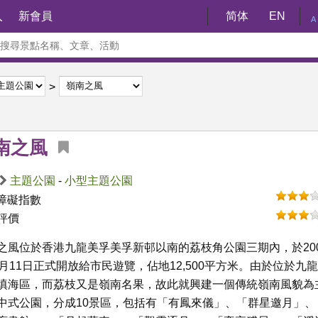
入
新會員
简体
EN
A
南之風
主題公園
-
小型主題公園
障礙指數
評價
之風位於香港九龍美孚美孚新邨以南的荔枝角公園三期內，於200
1月11日正式開放給市民遊覽，佔地12,500平方米。由於位於九
填海區，而荔枝又是嶺南名果，故此就興建一個傳統嶺南風貌為
中式公園，分成10景區，包括有「有鳳來儀」、「群星邀月」、