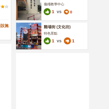
傷殘教學中心
1
vs
0
礙設施
雞場街 (文化坊)
特色景點
1
vs
1