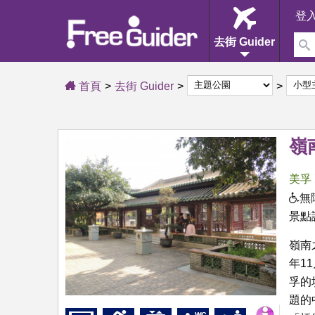
登
去街 Guider
首頁
去街 Guider
嶺
美孚
無
景點
嶺南
年1
孚的
題的