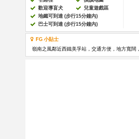
歡迎導盲犬
兒童遊戲區
地鐵可到達 (步行15分鐘內)
巴士可到達 (步行15分鐘內)
FG 小貼士
嶺南之風鄰近西鐵美孚站，交通方便，地方寬闊