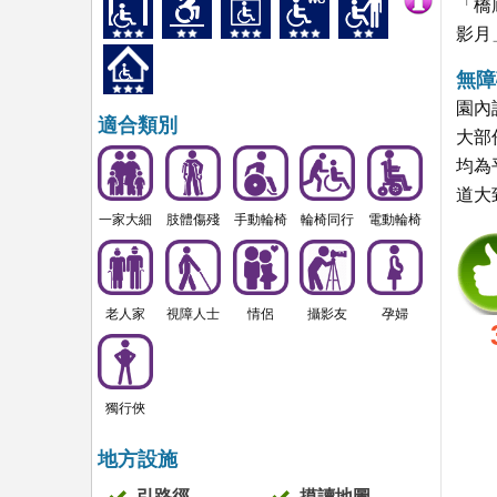
「橋
影月
無障
園內
適合類別
大部
均為
道大
一家大細
肢體傷殘
手動輪椅
輪椅同行
電動輪椅
老人家
視障人士
情侶
攝影友
孕婦
獨行俠
地方設施
引路徑
摸讀地圖