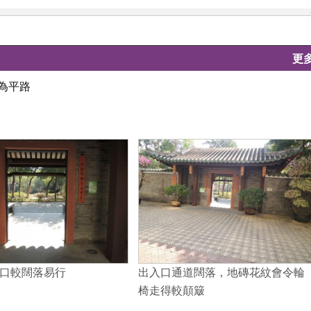
更
為平路
口較闊落易行
出入口通道闊落，地磚花紋會令輪
椅走得較顛簸