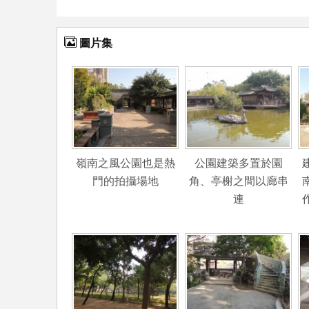
圖片集
嶺南之風公園也是熱
公園建築多置於園
門的拍攝場地
角、亭榭之間以廊串
連