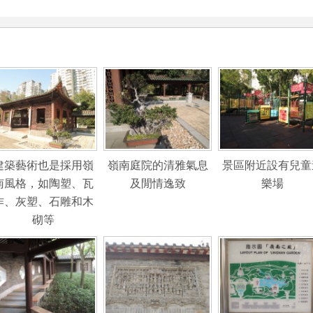
建築藝術也是採用嶺
嶺南庭院的清雅氣息
景區附近設有兒童
南風格，如陶塑、瓦
及閒情逸致
樂場
作、灰塑、石雕和木
砌等