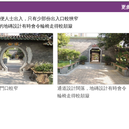
更
不便人士出入，只有少部份出入口較狹窄
方的地磚設計有時會令輪椅走得較顛簸
門口較窄
通道設計闊落，地磚設計有時會令
輪椅走得較顛簸