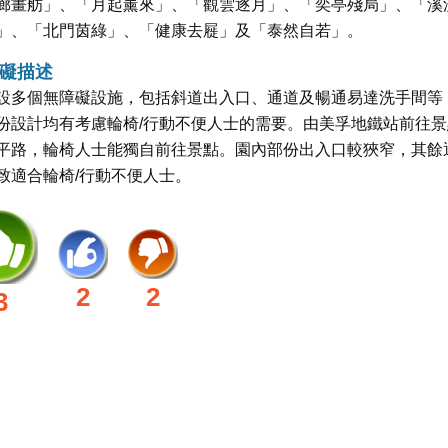
廊畫舫」、「月起薰來」、「觀雲逐月」、「奕亭殘局」、「溪
」、「北門茵綠」、「健康去屣」及「泰然自若」。
礙描述
設多個無障礙設施，包括斜道出入口、通道及暢通易達洗手間等
份設計均有考慮輪椅/行動不便人士的需要。由美孚地鐵站前往景
平路，輪椅人士能獨自前往景點。園內部份出入口較狹窄，其餘
致適合輪椅/行動不便人士。
2
2
3