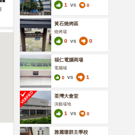
1
vs
0
圖
黃石燒烤區
燒烤場
0
vs
0
福仁電腦商場
電腦城
vs
1
0
荃灣大會堂
演藝場地
1
vs
0
雅麗珊群主學校