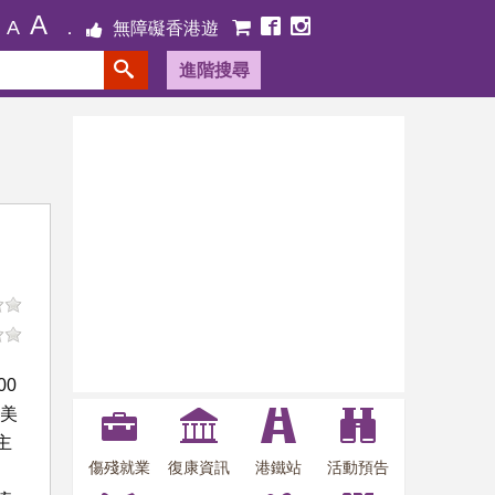
A
A
無障礙香港遊
進階搜尋
0
龍美
主
傷殘就業
復康資訊
港鐵站
活動預告