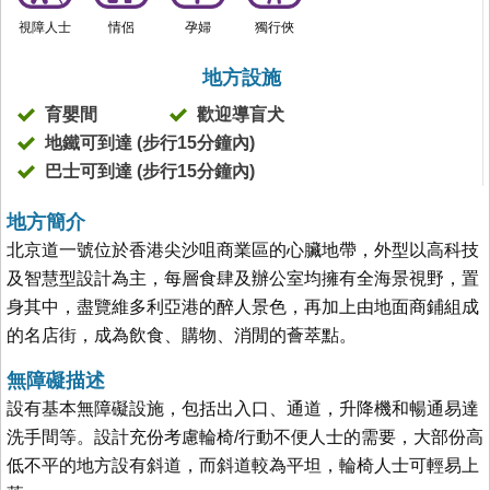
視障人士
情侶
孕婦
獨行俠
地方設施
育嬰間
歡迎導盲犬
地鐵可到達 (步行15分鐘內)
巴士可到達 (步行15分鐘內)
地方簡介
北京道一號位於香港尖沙咀商業區的心臟地帶，外型以高科技
及智慧型設計為主，每層食肆及辦公室均擁有全海景視野，置
身其中，盡覽維多利亞港的醉人景色，再加上由地面商鋪組成
的名店街，成為飲食、購物、消閒的薈萃點。
無障礙描述
設有基本無障礙設施，包括出入口、通道，升降機和暢通易達
洗手間等。設計充份考慮輪椅/行動不便人士的需要，大部份高
低不平的地方設有斜道，而斜道較為平坦，輪椅人士可輕易上