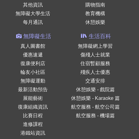
其他資訊
購物指南
無障礙大學生活
教育機構
每月通訊
休憩娛樂
無障礙生活
生活百科
真人圖書館
無障礙網上學習
優惠速遞
傷殘人士就業
復康便利店
住宿暫顧服務
輪友小社區
殘疾人士優惠
無障礙運動
交通安排
最新活動預告
休憩娛樂 - 戲院篇
展能藝術
休憩娛樂 - Karaoke 篇
復康組織資訊
航空服務 - 航空公司篇
比賽日程
航空服務 - 機場篇
進修課程
港鐵站資訊