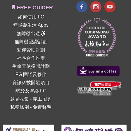
FREE GUIDER
如何使用 FG
無障礙生活 Apps
無障礙出遊
無障礙認證計劃
夥伴贊助計劃
社區合作推廣
生命天使捐贈計劃
FG 團隊及夥伴
資訊科技開發項目
關於及聯絡 FG
意見收集
-
義工招募
私穩條例
-
免責聲明