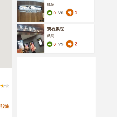
戲院
vs
1
0
寶石戲院
戲院
vs
2
0
礙設施