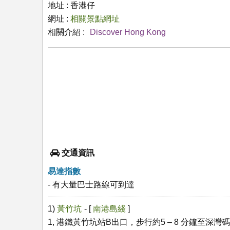
地址 : 香港仔
網址 :
相關景點網址
相關介紹 :
Discover Hong Kong
交通資訊
易達指數
- 有大量巴士路線可到達
1)
黃竹坑
- [
南港島綫
]
1, 港鐵黃竹坑站B出口，步行約5 – 8 分鐘至