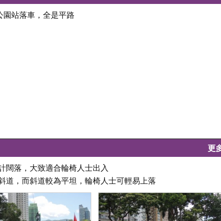
濱公園站落車，全是平路
更
設計闊落，大致適合輪椅人士出入
有斜道，而斜道較為平坦，輪椅人士可輕易上落