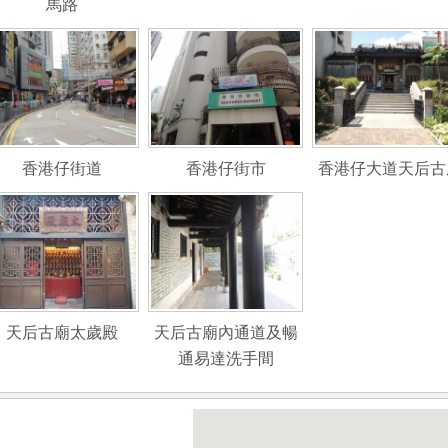
馬路
香港仔街道
香港仔街市
香港仔大道天后古
天后古廟太歲殿
天后古廟內通道及暢
通易達洗手間