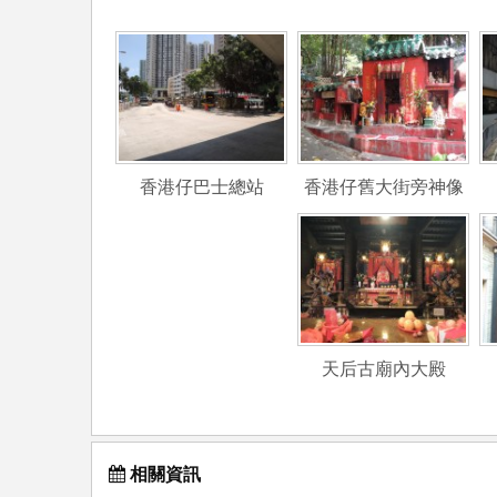
香港仔巴士總站
香港仔舊大街旁神像
天后古廟內大殿
相關資訊