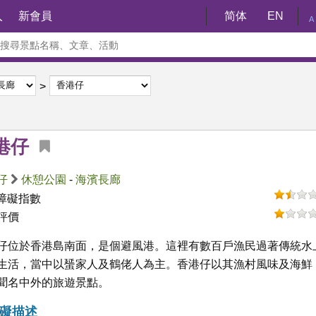
入
新會員
简体
EN
A
港仔
仔
休憩公園
-
海濱長廊
障礙指數
評價
仔位於香港島南面，是個避風港。這裡有數百戶漁民過著傳統水
生活，當中以蜑家人及鶴佬人為主。香港仔以其漁村風味及海鮮
聞名中外的旅遊景點。
礙描述