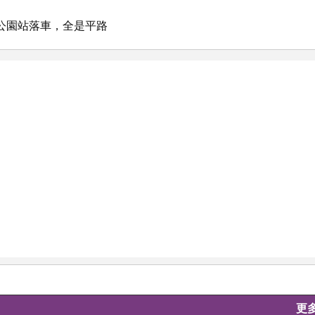
濱公園站落車，全是平路
更