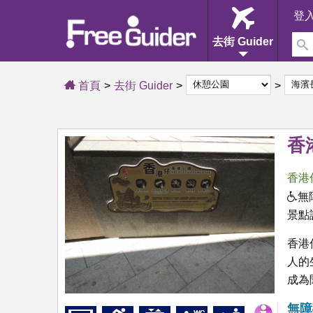
登
去街 Guider
首頁
去街 Guider
香
香港
無
景點
香港
人的
成為
無障