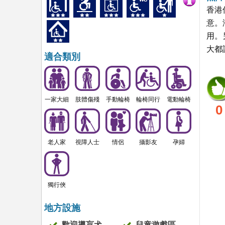
香港
意。
用。
大都
適合類別
一家大細
肢體傷殘
手動輪椅
輪椅同行
電動輪椅
0
老人家
視障人士
情侶
攝影友
孕婦
獨行俠
地方設施
歡迎導盲犬
兒童遊戲區