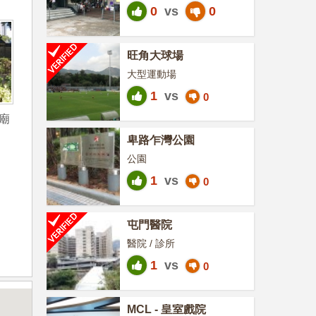
0
vs
0
旺角大球場
大型運動場
1
vs
0
廟
卑路乍灣公園
公園
1
vs
0
屯門醫院
醫院 / 診所
1
vs
0
MCL - 皇室戲院