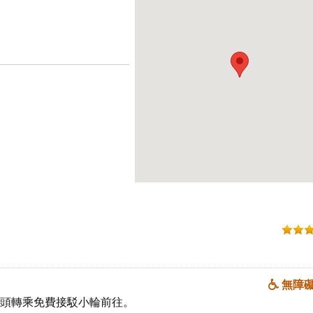
無障
深灣碼頭轉乘免費接駁小輪前往。