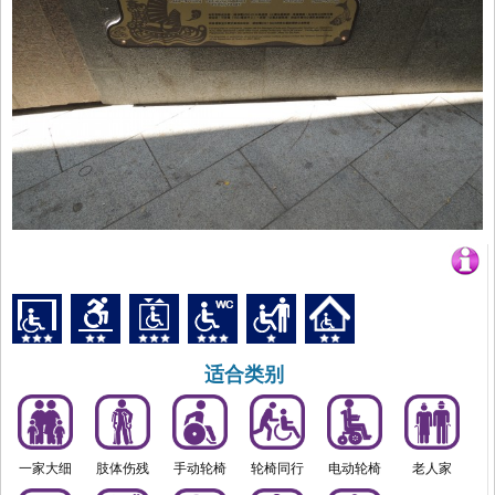
适合类别
一家大细
肢体伤残
手动轮椅
轮椅同行
电动轮椅
老人家