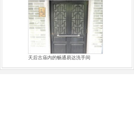
天后古庙内的畅通易达洗手间