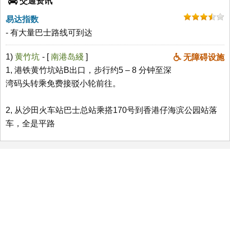
交通资讯
易达指数
- 有大量巴士路线可到达
1)
黄竹坑
- [
南港岛綫
]
无障碍设施
1, 港铁黄竹坑站B出口，步行约5 – 8 分钟至深
湾码头转乘免费接驳小轮前往。
2, 从沙田火车站巴士总站乘搭170号到香港仔海滨公园站落
车，全是平路