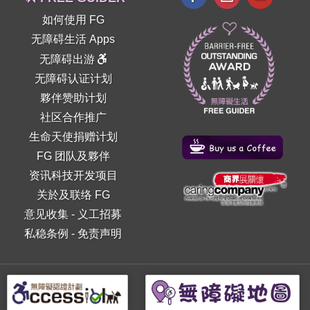
如何使用 FG
无障碍生活 Apps
无障碍出游
无障碍认证计划
夥伴赞助计划
社区合作推广
生命天使捐赠计划
FG 团队及夥伴
资讯科技开发项目
关於及联络 FG
意见收集
-
义工招募
私稳条例
-
免责声明