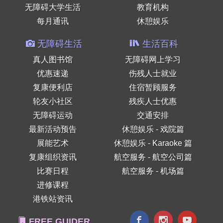
无障碍大学生活
教育机构
每月通讯
休憩娱乐
无障碍生活
生活百科
真人图书馆
无障碍网上学习
优惠速递
伤残人士就业
复康便利店
住宿暂顾服务
轮友小社区
残疾人士优惠
无障碍运动
交通安排
最新活动预告
休憩娱乐 - 戏院篇
展能艺术
休憩娱乐 - Karaoke 篇
复康组织资讯
航空服务 - 航空公司篇
比赛日程
航空服务 - 机场篇
进修课程
港铁站资讯
FREE GUIDER