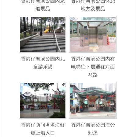
香港仔海滨公园内龙
香港仔海滨公园休憩
船展品
地方及展品
香港仔海滨公园内儿
香港仔海滨公园内有
童游乐逿
电梯往下层通往对面
马路
香港仔两间著名海鲜
香港仔海滨公园海旁
艇上船入口
船屋