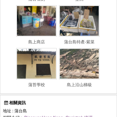
島上商店
蒲台島特產-紫菜
蒲苔學校
島上沿山梯級
相關資訊
地址 : 蒲台島