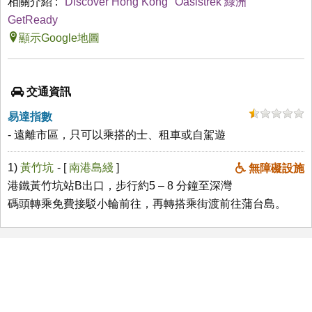
相關介紹 :
Discover Hong Kong
Oasistrek 綠洲
GetReady
顯示Google地圖
交通資訊
易達指數
- 遠離市區，只可以乘搭的士、租車或自駕遊
1)
黃竹坑
- [
南港島綫
]
無障礙設施
港鐵黃竹坑站B出口，步行約5 – 8 分鐘至深灣
碼頭轉乘免費接駁小輪前往，再轉搭乘街渡前往蒲台島。