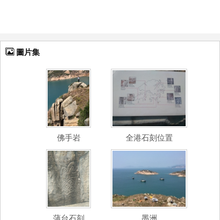
圖片集
佛手岩
全港石刻位置
蒲台石刻
墨洲