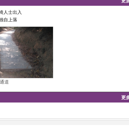
更
轮椅人士出入
独自上落
通道
更