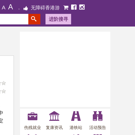
A
A
无障碍香港游
进阶搜寻
。
中
定
伤残就业
复康资讯
港铁站
活动预告