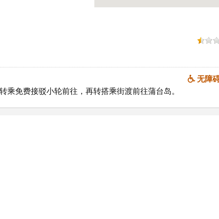
无障
码头转乘免费接驳小轮前往，再转搭乘街渡前往蒲台岛。