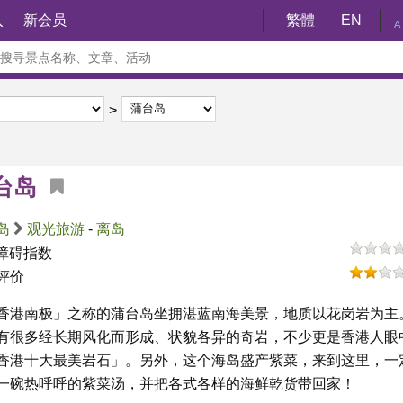
入
新会员
繁體
EN
A
台岛
岛
观光旅游
-
离岛
障碍指数
评价
香港南极」之称的蒲台岛坐拥湛蓝南海美景，地质以花岗岩为主
有很多经长期风化而形成、状貌各异的奇岩，不少更是香港人眼
香港十大最美岩石」。另外，这个海岛盛产紫菜，来到这里，一
一碗热呼呼的紫菜汤，并把各式各样的海鲜乾货带回家！