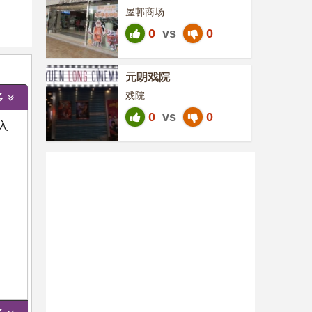
屋邨商场
0
vs
0
元朗戏院
戏院
多
0
vs
0
入