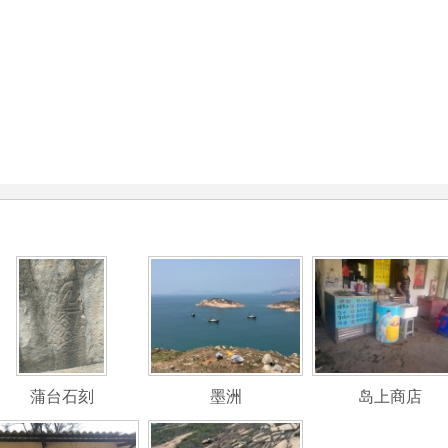
蒲台石刻
墨洲
岛上商店