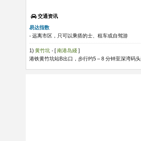
交通资讯
易达指数
- 远离市区，只可以乘搭的士、租车或自驾游
1)
黄竹坑
- [
南港岛綫
]
港铁黄竹坑站B出口，步行约5 – 8 分钟至深湾