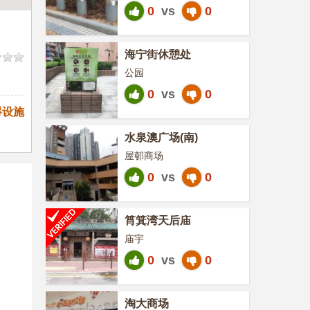
0
vs
0
海宁街休憩处
公园
0
vs
0
碍设施
水泉澳广场(南)
屋邨商场
0
vs
0
筲箕湾天后庙
庙宇
0
vs
0
淘大商场