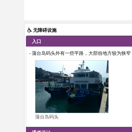
无障碍设施
入口
- 蒲台岛码头外有一些平路，大部份地方较为狭
蒲台岛码头