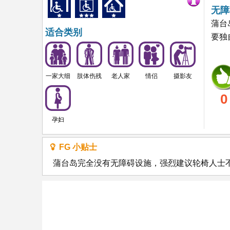
无障
蒲台
适合类别
要独
一家大细
肢体伤残
老人家
情侣
摄影友
0
孕妇
FG 小贴士
蒲台岛完全没有无障碍设施，强烈建议轮椅人士