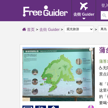
登
去街 Guider
首页
去街 Guider
蒲
蒲苔
无
景点
有「
这里
的「
要喝