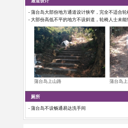
通道设计
- 蒲台岛大部份地方通道设计狭窄，完全不适合
- 大部份高低不平的地方不设斜道，轮椅人士未能
蒲台岛上山路
蒲台岛上
厕所
- 蒲台岛不设畅通易达洗手间