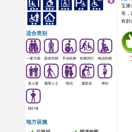
宝康
等，
有斜
适合类别
一家大细
肢体伤残
手动轮椅
轮椅同行
电动轮椅
老人家
视障人士
情侣
摄影友
孕妇
独行侠
地方设施
引路径
摸读地图