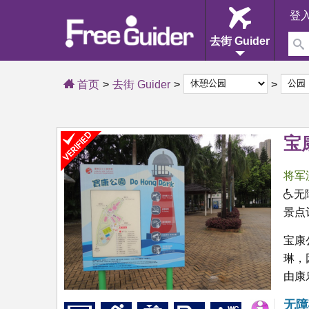
登
去街 Guider
首页
去街 Guider
宝
将军
无
景点
宝康
琳，
由康
无障