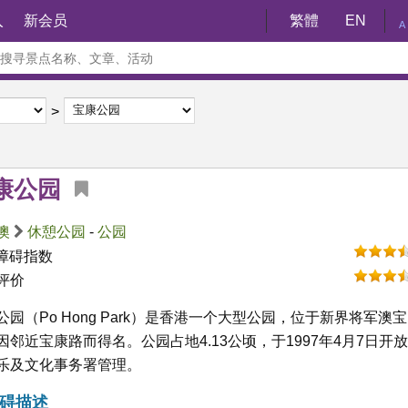
入
新会员
繁體
EN
A
康公园
澳
休憩公园
-
公园
障碍指数
评价
公园（Po Hong Park）是香港一个大型公园，位于新界将军澳宝
因邻近宝康路而得名。公园占地4.13公顷，于1997年4月7日开
乐及文化事务署管理。
碍描述