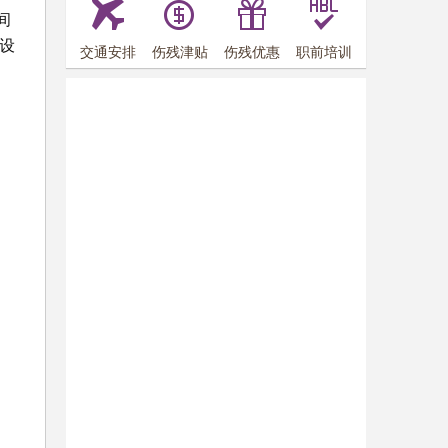
间
设
交通安排
伤残津贴
伤残优惠
职前培训