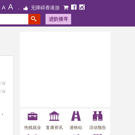
A
A
无障碍香港游
进阶搜寻
放，
伤残就业
复康资讯
港铁站
活动预告