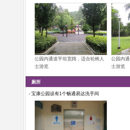
公园内通道平坦宽阔，适合轮椅人
公园内通
士游览
士游览
厕所
- 宝康公园设有1个畅通易达洗手间