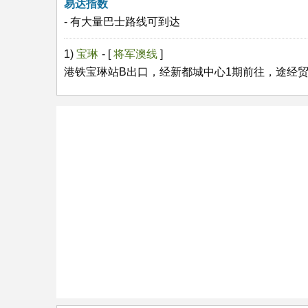
易达指数
- 有大量巴士路线可到达
1)
宝琳
- [
将军澳线
]
港铁宝琳站B出口，经新都城中心1期前往，途经