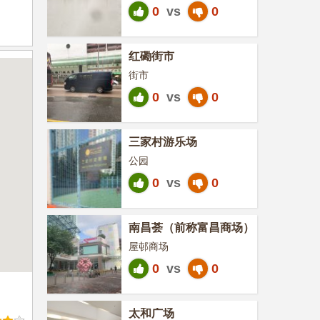
0
vs
0
红磡街市
街市
0
vs
0
三家村游乐场
公园
0
vs
0
南昌荟（前称富昌商场）
屋邨商场
0
vs
0
太和广场