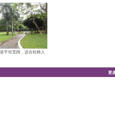
道平坦宽阔，适合轮椅人
更