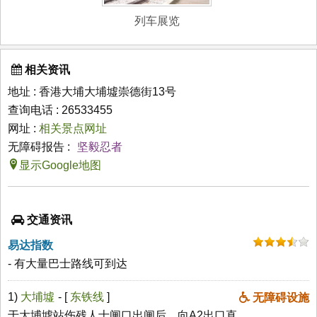
列车展览
相关资讯
地址 : 香港大埔大埔墟崇德街13号
查询电话 : 26533455
网址 :
相关景点网址
无障碍报告 :
坚毅忍者
显示Google地图
交通资讯
易达指数
- 有大量巴士路线可到达
1)
大埔墟
- [
东铁线
]
无障碍设施
于大埔墟站伤残人士闸口出闸后，向A2出口直