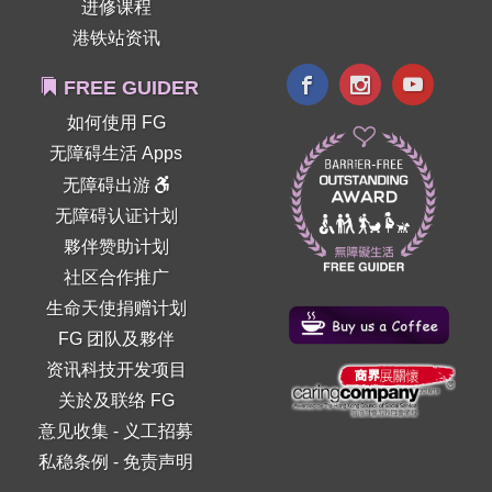
进修课程
港铁站资讯
FREE GUIDER
如何使用 FG
无障碍生活 Apps
无障碍出游
无障碍认证计划
夥伴赞助计划
社区合作推广
生命天使捐赠计划
FG 团队及夥伴
资讯科技开发项目
关於及联络 FG
意见收集
-
义工招募
私稳条例
-
免责声明