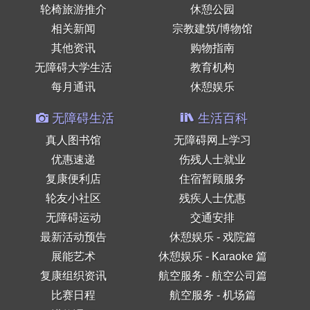
轮椅旅游推介
休憩公园
相关新闻
宗教建筑/博物馆
其他资讯
购物指南
无障碍大学生活
教育机构
每月通讯
休憩娱乐
无障碍生活
生活百科
真人图书馆
无障碍网上学习
优惠速递
伤残人士就业
复康便利店
住宿暂顾服务
轮友小社区
残疾人士优惠
无障碍运动
交通安排
最新活动预告
休憩娱乐 - 戏院篇
展能艺术
休憩娱乐 - Karaoke 篇
复康组织资讯
航空服务 - 航空公司篇
比赛日程
航空服务 - 机场篇