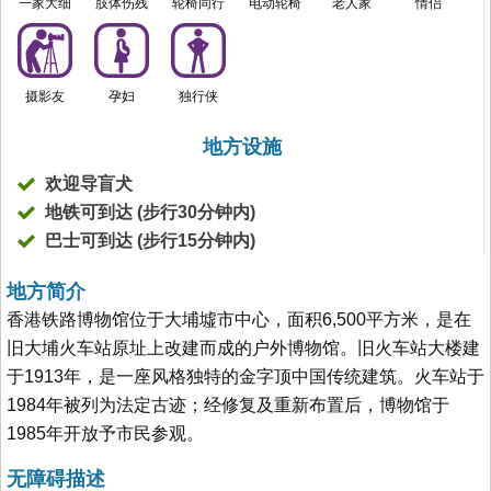
一家大细
肢体伤残
轮椅同行
电动轮椅
老人家
情侣
摄影友
孕妇
独行侠
地方设施
欢迎导盲犬
地铁可到达 (步行30分钟内)
巴士可到达 (步行15分钟内)
地方简介
香港铁路博物馆位于大埔墟市中心，面积6,500平方米，是在
旧大埔火车站原址上改建而成的户外博物馆。旧火车站大楼建
于1913年，是一座风格独特的金字顶中国传统建筑。火车站于
1984年被列为法定古迹；经修复及重新布置后，博物馆于
1985年开放予市民参观。
无障碍描述