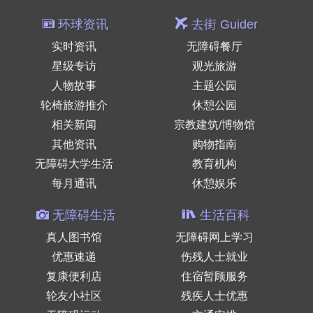
环球资讯
去街 Guider
实时资讯
无障碍餐厅
星级专访
观光旅游
人物故事
主题公园
轮椅旅游推介
休憩公园
相关新闻
宗教建筑/博物馆
其他资讯
购物指南
无障碍大学生活
教育机构
每月通讯
休憩娱乐
无障碍生活
生活百科
真人图书馆
无障碍网上学习
优惠速递
伤残人士就业
复康便利店
住宿暂顾服务
轮友小社区
残疾人士优惠