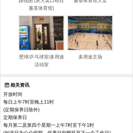
路线图 (从大窝口站往
蕙荃体育馆大堂
蕙荃体育馆)
壁球/乒乓球室/多用途
多用途主场
活动室
相关资讯
开放时间
每日上午7时至晚上11时
(定期保养日除外)
定期保养日
每月第二及第四个星期一上午7时至下午1时
(如该日为公众假期，保养日则顺延至下一个工作日)