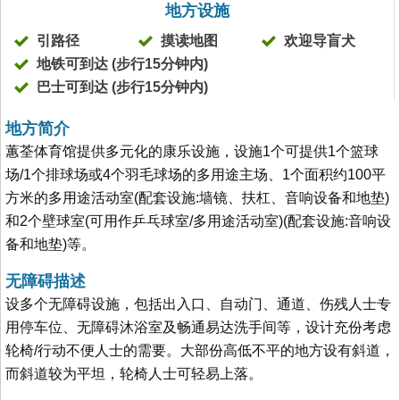
地方设施
引路径
摸读地图
欢迎导盲犬
地铁可到达 (步行15分钟内)
巴士可到达 (步行15分钟内)
地方简介
蕙荃体育馆提供多元化的康乐设施，设施1个可提供1个篮球
场/1个排球场或4个羽毛球场的多用途主场、1个面积约100平
方米的多用途活动室(配套设施:墙镜、扶杠、音响设备和地垫)
和2个壁球室(可用作乒乓球室/多用途活动室)(配套设施:音响设
备和地垫)等。
无障碍描述
设多个无障碍设施，包括出入口、自动门、通道、伤残人士专
用停车位、无障碍沐浴室及畅通易达洗手间等，设计充份考虑
轮椅/行动不便人士的需要。大部份高低不平的地方设有斜道，
而斜道较为平坦，轮椅人士可轻易上落。