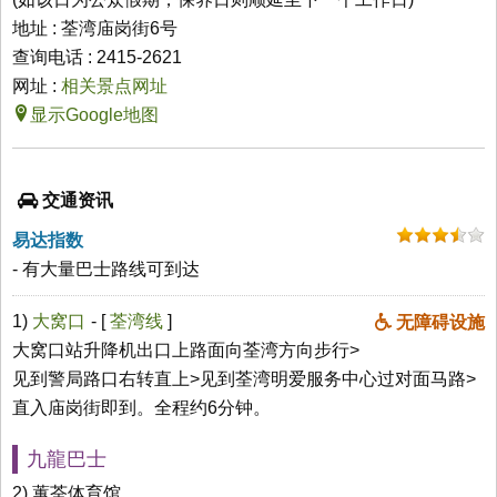
地址 : 荃湾庙岗街6号
查询电话 : 2415-2621
网址 :
相关景点网址
显示Google地图
交通资讯
易达指数
- 有大量巴士路线可到达
1)
大窝口
- [
荃湾线
]
无障碍设施
大窝口站升降机出口上路面向荃湾方向步行>
见到警局路口右转直上>见到荃湾明爱服务中心过对面马路>
直入庙岗街即到。全程约6分钟。
九龍巴士
2) 蕙荃体育馆