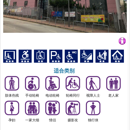
适合类别
肢体伤残
手动轮椅
电动轮椅
轮椅同行
视障人士
老人家
孕妇
一家大细
情侣
摄影友
独行侠