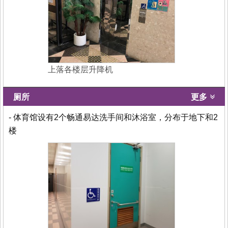
上落各楼层升降机
厕所
更多
- 体育馆设有2个畅通易达洗手间和沐浴室，分布于地下和2
楼