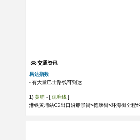
交通资讯
易达指数
- 有大量巴士路线可到达
1)
黄埔
- [
观塘线
]
港铁黄埔站C2出口沿船景街>德康街>环海街全程约