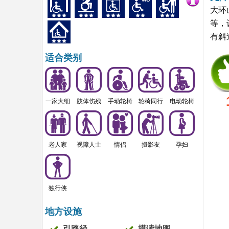
大环
等，
有斜
适合类别
一家大细
肢体伤残
手动轮椅
轮椅同行
电动轮椅
老人家
视障人士
情侣
摄影友
孕妇
独行侠
地方设施
引路径
摸读地图