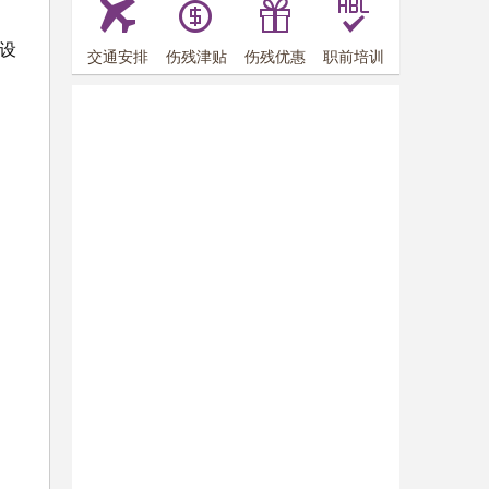
设
交通安排
伤残津贴
伤残优惠
职前培训