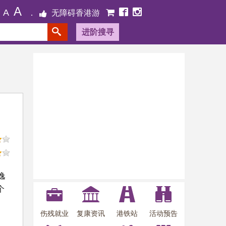
A
A
无障碍香港游
进阶搜寻
逸
个
伤残就业
复康资讯
港铁站
活动预告