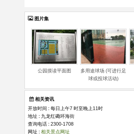
图片集
公园摸读平面图
多用途球场 (可进行足
球或投球活动)
相关资讯
开放时间 : 每日上午7 时至晚上11时
地址 : 九龙红磡环海街
查询电话 : 2300-1708
网址 :
相关景点网址