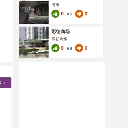
街市
0
vs
0
彩德商场
屋邨商场
0
vs
0
多