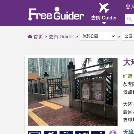
登
去街 Guider
首页
去街 Guider
大
红磡
无
景点
大环
豪园
篮球
无障