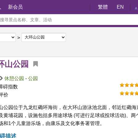
入
新会员
繁體
EN
A
环山公园
休憩公园
-
公园
障碍指数
评价
山公园位于九龙红磡环海街，在大环山游泳池北面，邻近红磡海
及黄埔花园，设施包括多用途球场 (可进行足球或投球活动)、两
场和1个儿童游乐场，由康乐及文化事务署管理。
碍描述