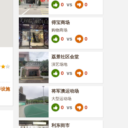
0
vs
0
得宝商场
购物商场
0
vs
0
荔景社区会堂
演艺场地
0
vs
0
碍设施
将军澳运动场
大型运动场
0
vs
0
利东街市