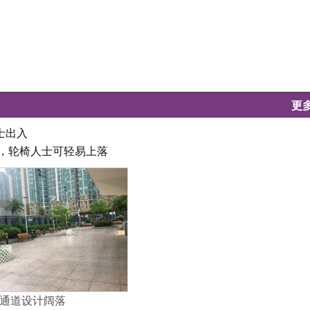
更
士出入
坦，轮椅人士可轻易上落
通道设计阔落