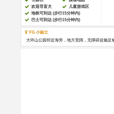
欢迎导盲犬
儿童游戏区
地铁可到达 (步行15分钟内)
巴士可到达 (步行15分钟内)
FG 小贴士
大环山公园邻近海旁，地方宽阔，无障碍设施足