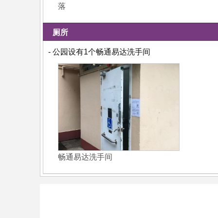
落
厕所
- 公园设有1个畅通易达洗手间
畅通易达洗手间